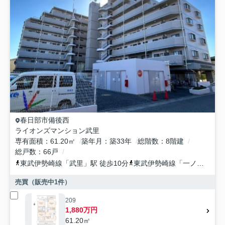
春日部市
備後西
ライオンズマンション武里
専有面積
61.20㎡
築年月
築33年
総階数
8階建
総戸数
66戸
東武伊勢崎線
「
武里
」駅 徒歩10分
東武伊勢崎線
「
一ノ割
」駅 
売買（販売中
1
件）
209
1,880万円
61.20㎡