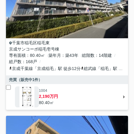
千葉市稲毛区
稲毛東
京成サンコーポ稲毛壱号棟
専有面積
80.40㎡
築年月
築43年
総階数
14階建
総戸数
168戸
京成千葉線
「
京成稲毛
」駅 徒歩12分
総武線
「
稲毛
」駅 徒歩17分
売買（販売中
1
件）
1004
2,190万円
80.40㎡