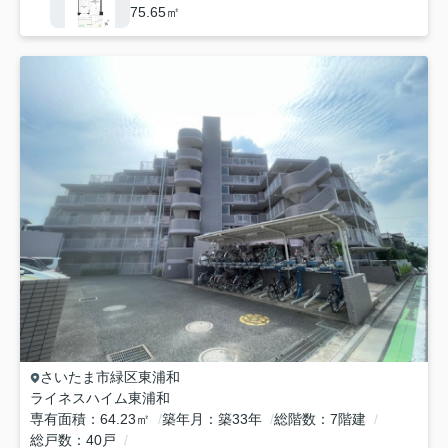
75.65㎡
さいたま市緑区
東浦和
ライネスハイム東浦和
専有面積
64.23㎡
築年月
築33年
総階数
7階建
総戸数
40戸