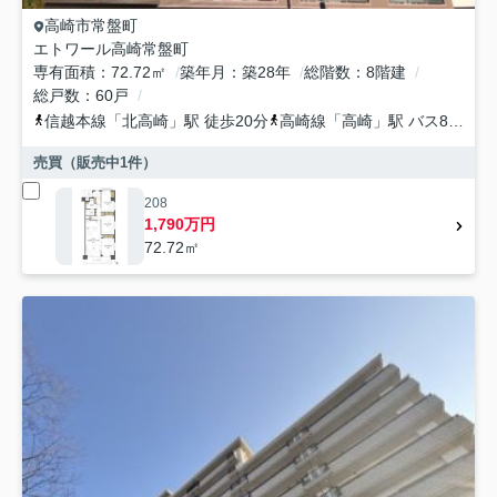
高崎市
常盤町
エトワール高崎常盤町
専有面積
72.72㎡
築年月
築28年
総階数
8階建
総戸数
60戸
信越本線
「
北高崎
」駅 徒歩20分
高崎線
「
高崎
」駅 バス8分 群馬バス「本町一丁目〔本町〕」 停歩8分
売買（販売中
1
件）
208
1,790万円
72.72㎡