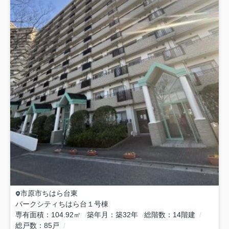
市原市
ちはら台東
パークシティちはら台１号棟
専有面積
104.92㎡
築年月
築32年
総階数
14階建
総戸数
85戸