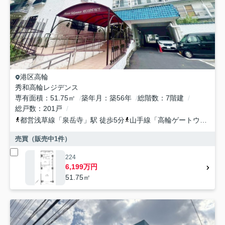
港区
高輪
秀和高輪レジデンス
専有面積
51.75㎡
築年月
築56年
総階数
7階建
総戸数
201戸
都営浅草線
「
泉岳寺
」駅 徒歩5分
山手線
「
高輪ゲートウェイ
」
売買（販売中
1
件）
224
6,199万円
51.75㎡