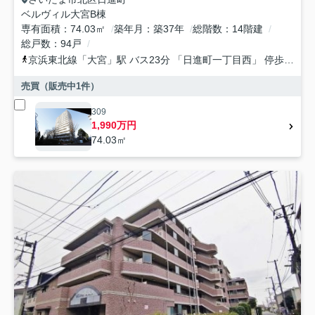
ベルヴィル大宮B棟
専有面積
74.03㎡
築年月
築37年
総階数
14階建
総戸数
94戸
京浜東北線
「
大宮
」駅 バス23分 「日進町一丁目西」 停歩3分
売買（販売中
1
件）
309
1,990万円
74.03㎡