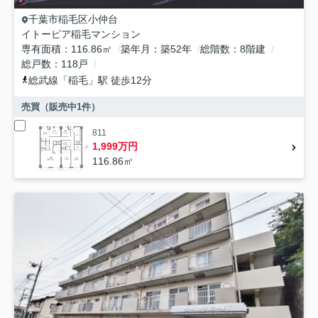
千葉市稲毛区
小仲台
イトーピア稲毛マンション
専有面積
116.86㎡
築年月
築52年
総階数
8階建
総戸数
118戸
総武線
「
稲毛
」駅 徒歩12分
売買（販売中
1
件）
811
1,999万円
116.86㎡