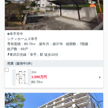
幸手市
中
シティホームズ幸手
専有面積
80.70㎡
築年月
築37年
総階数
7階建
総戸数
69戸
東武日光線
「
幸手
」駅 徒歩10分
売買（販売中
1
件）
304
1,590万円
80.70㎡