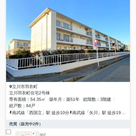
立川市
羽衣町
立川羽衣町住宅2号棟
専有面積
54.35㎡
築年月
築51年
総階数
3階建
総戸数
84戸
南武線
「
西国立
」駅 徒歩10分
南武線
「
矢川
」駅 徒歩19分
南
売買（販売中
2
件）
302