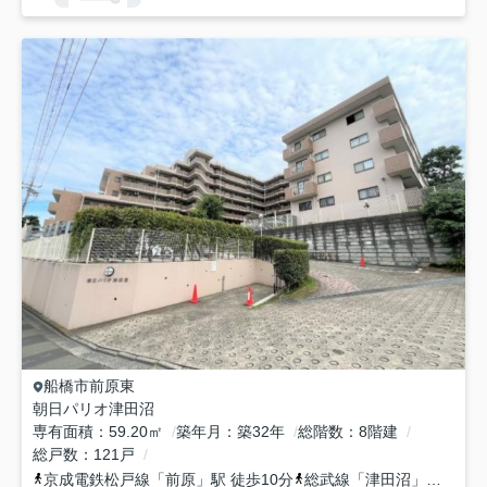
船橋市
前原東
朝日パリオ津田沼
専有面積
59.20㎡
築年月
築32年
総階数
8階建
総戸数
121戸
京成電鉄松戸線
「
前原
」駅 徒歩10分
総武線
「
津田沼
」駅 徒歩28分