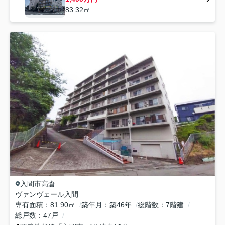
83.32㎡
入間市
高倉
ヴァンヴェール入間
専有面積
81.90㎡
築年月
築46年
総階数
7階建
総戸数
47戸