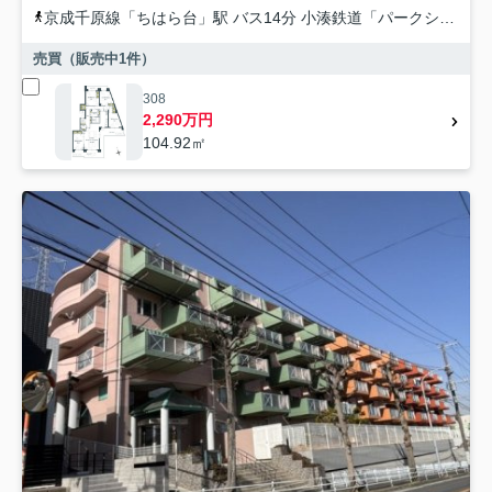
京成千原線
「
ちはら台
」駅 バス14分 小湊鉄道「パークシティちはら台」 停歩3分
売買（販売中
1
件）
308
2,290万円
104.92㎡