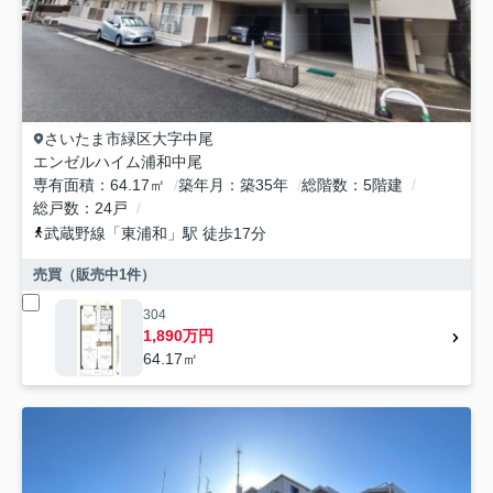
さいたま市緑区
大字中尾
エンゼルハイム浦和中尾
専有面積
64.17㎡
築年月
築35年
総階数
5階建
総戸数
24戸
武蔵野線
「
東浦和
」駅 徒歩17分
売買（販売中
1
件）
304
1,890万円
64.17㎡