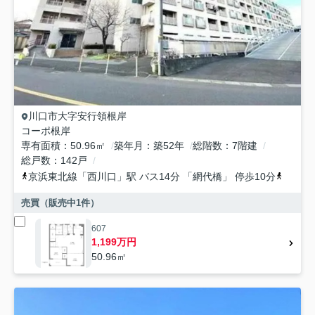
川口市
大字安行領根岸
コーポ根岸
専有面積
50.96㎡
築年月
築52年
総階数
7階建
総戸数
142戸
京浜東北線
「
西川口
」駅 バス14分 「網代橋」 停歩10分
京浜東
売買（販売中
1
件）
607
1,199万円
50.96㎡