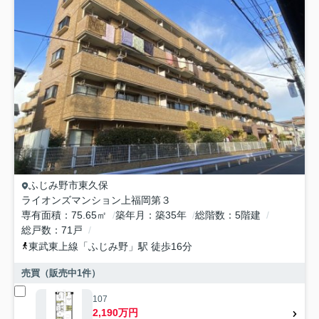
ふじみ野市
東久保
ライオンズマンション上福岡第３
専有面積
75.65㎡
築年月
築35年
総階数
5階建
総戸数
71戸
東武東上線
「
ふじみ野
」駅 徒歩16分
売買（販売中
1
件）
107
2,190万円