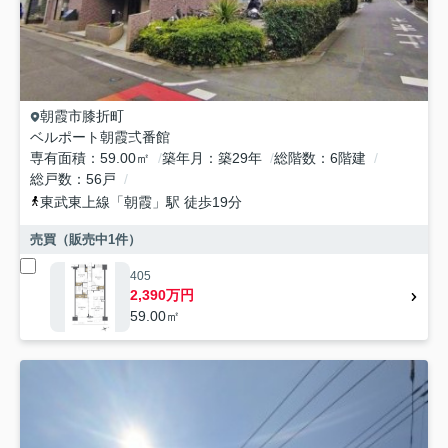
朝霞市
膝折町
ベルポート朝霞弍番館
専有面積
59.00㎡
築年月
築29年
総階数
6階建
総戸数
56戸
東武東上線
「
朝霞
」駅 徒歩19分
売買（販売中
1
件）
405
2,390万円
59.00㎡