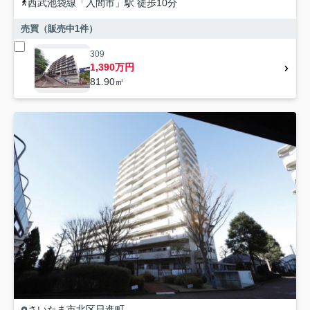
西武池袋線
「
入間市
」駅 徒歩10分
売買（販売中
1
件）
309
1,390万円
81.90㎡
さいたま市北区
日進町