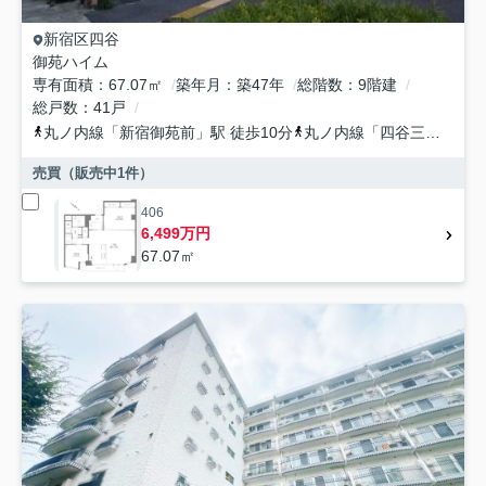
新宿区
四谷
御苑ハイム
専有面積
67.07㎡
築年月
築47年
総階数
9階建
総戸数
41戸
丸ノ内線
「
新宿御苑前
」駅 徒歩10分
丸ノ内線
「
四谷三丁目
」駅
売買（販売中
1
件）
406
6,499万円
67.07㎡