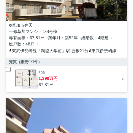
草加市
弁天
十條草加マンションB号棟
専有面積
67.81㎡
築年月
築52年
総階数
4階建
総戸数
48戸
東武伊勢崎線
「
獨協大学前
」駅 徒歩21分
東武伊勢崎線
「
新田
」
売買（販売中
1
件）
306
1,390万円
67.81㎡