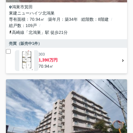
鴻巣市
箕田
東建ニューハイツ北鴻巣
専有面積
70.94㎡
築年月
築34年
総階数
8階建
総戸数
109戸
高崎線
「
北鴻巣
」駅 徒歩21分
売買（販売中
1
件）
303
1,390万円
70.94㎡