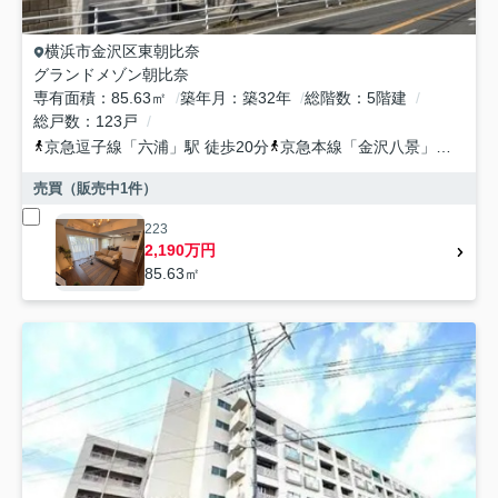
横浜市金沢区
東朝比奈
グランドメゾン朝比奈
専有面積
85.63㎡
築年月
築32年
総階数
5階建
総戸数
123戸
京急逗子線
「
六浦
」駅 徒歩20分
京急本線
「
金沢八景
」駅 バス11分 京急バス「三信センター」 停歩3分
売買（販売中
1
件）
223
2,190万円
85.63㎡