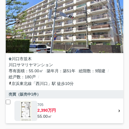
川口市
並木
川口サマリヤマンション
専有面積
55.00㎡
築年月
築51年
総階数
9階建
総戸数
180戸
京浜東北線
「
西川口
」駅 徒歩10分
売買（販売中
1
件）
705
2,390万円
55.00㎡