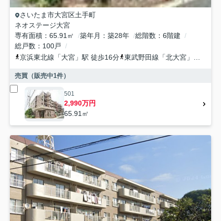
さいたま市大宮区
土手町
ネオステージ大宮
専有面積
65.91㎡
築年月
築28年
総階数
6階建
総戸数
100戸
京浜東北線
「
大宮
」駅 徒歩16分
東武野田線
「
北大宮
」駅 徒歩8分
売買（販売中
1
件）
501
2,990万円
65.91㎡