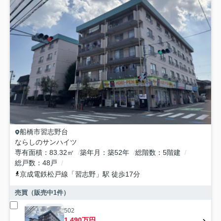
船橋市
習志野台
ならしのサンハイツ
専有面積
83.32㎡
築年月
築52年
総階数
5階建
総戸数
48戸
京成電鉄松戸線
「
習志野
」駅 徒歩17分
売買（販売中
1
件）
502
1,490万円