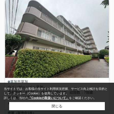
草加市
草加
ウインザーハイム草加
当サイトでは、お客様の当サイト利用状況把握、サービス向上検討を目的と
専有面積
61.21㎡
築年月
築44年
総階数
7階建
して、クッキー（Cookie）を使用しています。
総戸数
75戸
詳しくは、当社の
「Cookieの取扱いについて」
をご確認ください。
東武伊勢崎線
「
獨協大学前
」駅 徒歩10分
閉じる
売買（販売中
1
件）