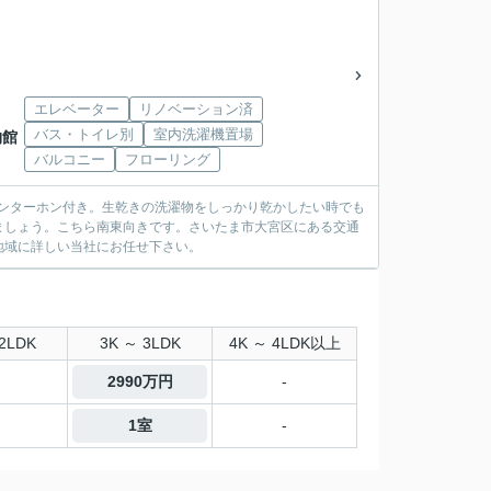
エレベーター
リノベーション済
バス・トイレ別
室内洗濯機置場
物館
バルコニー
フローリング
インターホン付き。生乾きの洗濯物をしっかり乾かしたい時でも
ましょう。こちら南東向きです。さいたま市大宮区にある交通
地域に詳しい当社にお任せ下さい。
2LDK
3K ～ 3LDK
4K ～ 4LDK以上
2990万円
-
1室
-