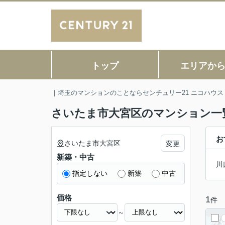
トップ
エリアか
｜埼玉のマンションのことならセンチュリー21 ニコハウス
さいたま市大宮区のマンション一
お
さいたま市大宮区
変更
新築・中古
川
指定しない
新築
中古
価格
1
件
～