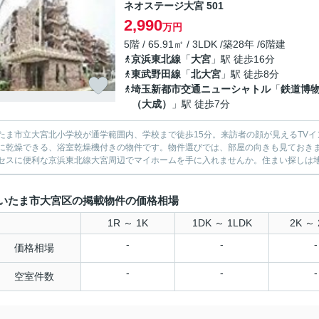
ネオステージ大宮 501
2,990
万円
5階 / 65.91㎡ / 3LDK /築28年 /6階建
京浜東北線
「
大宮
」駅 徒歩16分
東武野田線
「
北大宮
」駅 徒歩8分
埼玉新都市交通ニューシャトル
「
鉄道博
（大成）
」駅 徒歩7分
たま市立大宮北小学校が通学範囲内、学校まで徒歩15分。来訪者の顔が見えるTV
に乾燥できる、浴室乾燥機付きの物件です。物件選びでは、部屋の向きも見ておき
セスに便利な京浜東北線大宮周辺でマイホームを手に入れませんか。住まい探しは
いたま市大宮区の掲載物件の価格相場
1R ～ 1K
1DK ～ 1LDK
2K ～ 
-
-
-
価格相場
-
-
-
空室件数