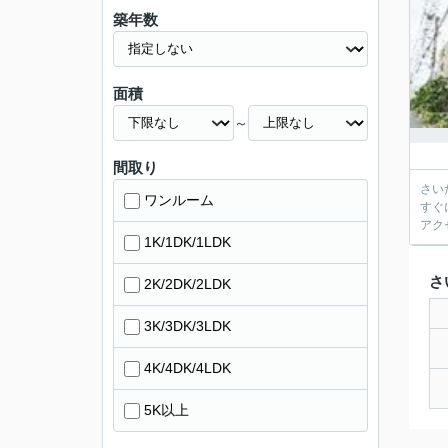
築年数
面積
～
間取り
さい
ワンルーム
すぐ
アク
1K/1DK/1LDK
さ
2K/2DK/2LDK
3K/3DK/3LDK
4K/4DK/4LDK
5K以上