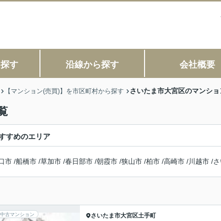
ら探す
沿線から探す
会社概要
さいたま市大宮区のマンショ
【マンション(売買)】を市区町村から探す
覧
すすめのエリア
口市
/
船橋市
/
草加市
/
春日部市
/
朝霞市
/
狭山市
/
柏市
/
高崎市
/
川越市
/
さ
中古マンション
さいたま市大宮区
土手町