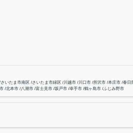
さいたま市南区
さいたま市緑区
川越市
川口市
所沢市
本庄市
春日
喜市
北本市
八潮市
富士見市
坂戸市
幸手市
鶴ヶ島市
ふじみ野市