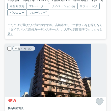
陽当り良好
エレベーター
リノベーション済
リフォーム済
バルコニー
フローリング
こだわりで選びたい方におすすめ。高崎市エリアで住まいをお探しなら
「ダイアパレス高崎ガーデンステージ」。大事な判断基準でも...
もっと
見る
中古マンション
NEW
高崎市旭町