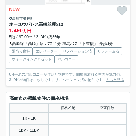
NEW
高崎市並榎町
ホーユウパレス高崎並榎
512
1,490
万円
5階 / 67.00㎡ / 3LDK /築35年
高崎線「高崎」駅 バス11分 群馬バス「下並榎」 停歩3分
陽当り良好
エレベーター
リノベーション済
リフォーム済
ウォークインクロゼット
バルコニー
6.4平米のバルコニーが付いた物件です。開放感溢れる室内が魅力の、
3LDKの物件はこちらです。リノベーション済の物件です...
もっと見る
高崎市の掲載物件の価格相場
価格相場
空室件数
-
-
1R～1K
-
-
1DK～1LDK