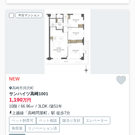
中古マンション
NEW
高崎市貝沢町
サンハイツ高崎
1001
1,190
万円
10階 / 66.96㎡ / 3LDK /築51年
上越線「高崎問屋町」駅 徒歩7分
ペット飼育可
ペット相談
陽当り良好
エレベーター
角部屋
リノベーション済