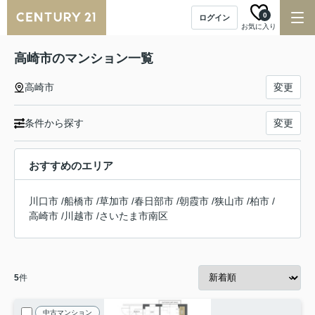
0
ログイン
お気に入り
高崎市のマンション一覧
高崎市
変更
条件から探す
変更
おすすめのエリア
川口市
/
船橋市
/
草加市
/
春日部市
/
朝霞市
/
狭山市
/
柏市
/
高崎市
/
川越市
/
さいたま市南区
5
件
中古マンション