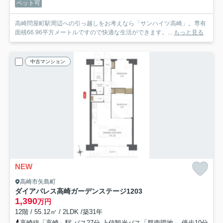
ペット可
高崎問屋町駅周辺への引っ越しをお考えなら「サンハイツ高崎」。専有
面積66.96平方メートルですので快適な生活ができます。...
もっと見る
中古マンション
NEW
高崎市矢島町
ダイアパレス高崎ガーデンステージ
1203
1,390
万円
12階 / 55.12㎡ / 2LDK /築31年
高崎線「高崎」駅 バス27分 上信観光バス「群南団地」 停歩10分