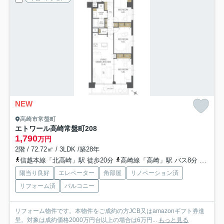
NEW
高崎市常盤町
エトワール高崎常盤町
208
1,790
万円
2階 / 72.72㎡ / 3LDK /築28年
信越本線「北高崎」駅 徒歩20分
高崎線「高崎」駅 バス8分 群馬バス「本町一丁目〔本町〕」 停歩8分
陽当り良好
エレベーター
角部屋
リノベーション済
リフォーム済
バルコニー
リフォーム物件です。本物件をご成約の方JCB又はamazonギフト券進
呈。対象は成約価格2000万円台以上の場合は6万円...
もっと見る