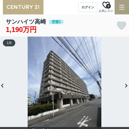
0
ログイン
お気に入り
サンハイツ高崎
空室1
1,190万円
1
/
9