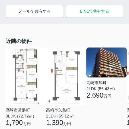
メールで共有する
LINEで共有する
近隣の物件
高崎市旭町
2LDK (56.43㎡)
2,690
万円
高崎市常盤町
高崎市矢島町
3LDK (72.72㎡)
2LDK (55.12㎡)
3
1,790
1,390
万円
万円