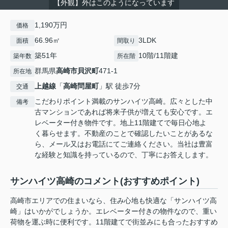
【外観】外はこのようになっています
1,190万円
価格
66.96㎡
3LDK
面積
間取り
築51年
10階/11階建
築年数
所在階
群馬県
高崎市
貝沢町
471-1
所在地
上越線
「
高崎問屋町
」駅 徒歩7分
交通
こだわりポイント満載のサンハイツ高崎。広々とした中
備考
古マンションであれば将来子供が増えても安心です。エ
レベーター付き物件です。地上11階建てで毎日心地よ
く暮らせます。不動産のことで確認したいことがあるな
ら、メール又はお電話にてご連絡ください。当社は豊富
な経験と知識を持っているので、丁寧にお答えします。
サンハイツ高崎のコメント(おすすめポイント)
高崎市エリアでの住まいなら、住み心地も快適な「サンハイツ高
崎」はいかがでしょうか。エレベーター付きの物件なので、重い
荷物を運ぶ時に便利です。11階建てで街並みにも合ったおすすめ