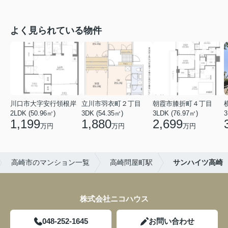
よく見られている物件
川口市大字安行領根岸
立川市羽衣町２丁目
朝霞市膝折町４丁目
2LDK (50.96㎡)
3DK (54.35㎡)
3LDK (76.97㎡)
3
1,199
1,880
2,699
万円
万円
万円
高崎市のマンション一覧
高崎問屋町駅
サンハイツ高崎
株式会社ニコハウス
048-252-1645
お問い合わせ