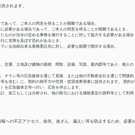
提供されます。
場合であって、ご本人の同意を得ることが困難である場合。
め特に必要がある場合であって、ご本人の同意を得ることが困難であるとき。
受けたものが法令の定める事務を遂行することに対して協力する必要がある場合
遂行に支障を及ぼす恐れがあるとき。
結している信頼出来る業務委託先に対し、必要な範囲で開示する場合。
価格、交通、土地及び建物の面積、間取、設備、写真、案内図等であり、個人の
報誌、チラシ等の広告媒体を通じて直接、または他の不動産会社を通じて間接的
等を含む）に、契約の相手方や売買・賃貸借希望者に提供されます。 契約
格）を広告媒体主等へ行い、広告を停止します。
り集計、加工もしくは分析され、他の取引における価格査定の資料等として利用
情報への不正アクセス、紛失、改ざん、漏えい等を防止するため、必要