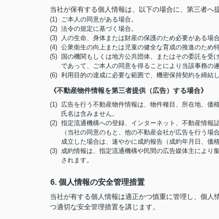
当社が保有する個人情報は、以下の場合に、第三者へ
(1) ご本人の同意がある場合。
(2) 法令の規定に基づく場合。
(3) 人の生命、身体または財産の保護のため必要がある
(4) 公衆衛生の向上または児童の健全な育成の推進のた
(5) 国の機関もしくは地方公共団体、またはその委託を
であって、ご本人の同意を得ることにより当該事務の
(6) 利用目的の達成に必要な範囲で、機密保持契約を締
《不動産物件情報を第三者提供（広告）する場合》
(1) 広告を行う不動産物件情報は、物件種目、所在地、
氏名は含みません。
(2) 指定流通機構への登録、インターネット、不動産情
（当社の同意のもと、他の不動産会社が広告を行う場合
成立した場合は、速やかに成約報告（成約年月日、価
(3) 成約情報は、指定流通機構や民間の広告媒体主によ
されます。
6. 個人情報の安全管理措置
当社が有する個人情報は適正かつ慎重に管理し、個人
つ適切な安全管理措置を講じます。