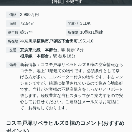
【外観】外観です
2,990万円
価格
72.54㎡
3LDK
面積
間取り
築37年
10階/11階建
築年数
所在階
神奈川県
横浜市戸塚区
下倉田町
1951-10
所在地
京浜東北線
「
本郷台
」駅 徒歩18分
交通
根岸線
「
本郷台
」駅 徒歩18分
新着情報：コスモ戸塚リベラヒルズＢ棟の空室情報なら
備考
コチラ。地上11階建ての物件です。必須条件として挙
げる方が多い、エレベーター付きの物件です。中古マン
ションですが、綺麗に整備されているので住み心地良好
です。当社がお客様の不動産購入をしっかりとサポート
致します。経験豊富な当社スタッフがご案内するので安
心してお任せください。ご連絡はメール又はお電話に
て、お待ちしております。
コスモ戸塚リベラヒルズＢ棟のコメント(おすすめ
ポイント)