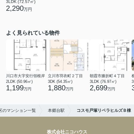
3LDK (72.57㎡)
2,290
万円
よく見られている物件
川口市大字安行領根岸
立川市羽衣町２丁目
朝霞市膝折町４丁目
2LDK (50.96㎡)
3DK (54.35㎡)
3LDK (76.97㎡)
3
1,199
1,880
2,699
万円
万円
万円
区のマンション一覧
本郷台駅
コスモ戸塚リベラヒルズＢ棟
株式会社ニコハウス