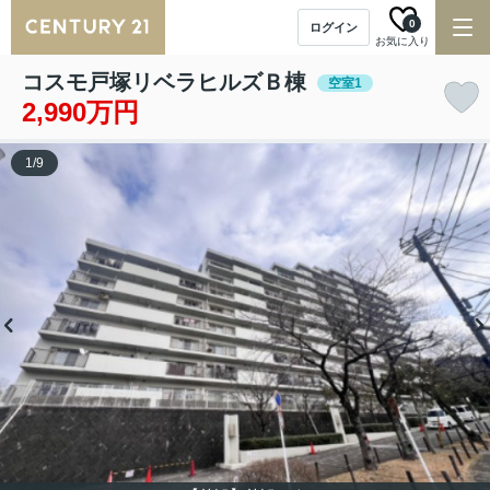
0
ログイン
お気に入り
コスモ戸塚リベラヒルズＢ棟
空室1
2,990万円
1
/
9