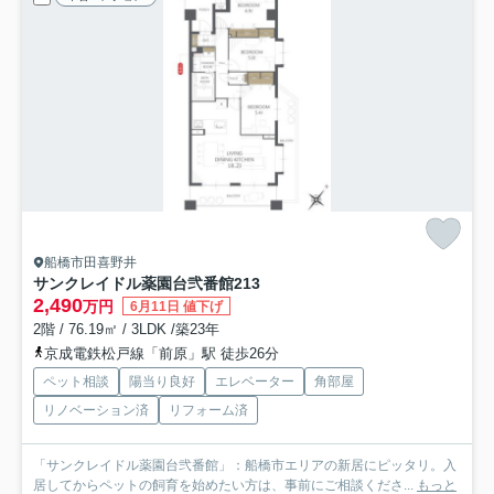
船橋市田喜野井
サンクレイドル薬園台弐番館
213
2,490
万円
6月11日 値下げ
2階 / 76.19㎡ / 3LDK /築23年
京成電鉄松戸線「前原」駅 徒歩26分
ペット相談
陽当り良好
エレベーター
角部屋
リノベーション済
リフォーム済
「サンクレイドル薬園台弐番館」：船橋市エリアの新居にピッタリ。入
居してからペットの飼育を始めたい方は、事前にご相談くださ...
もっと