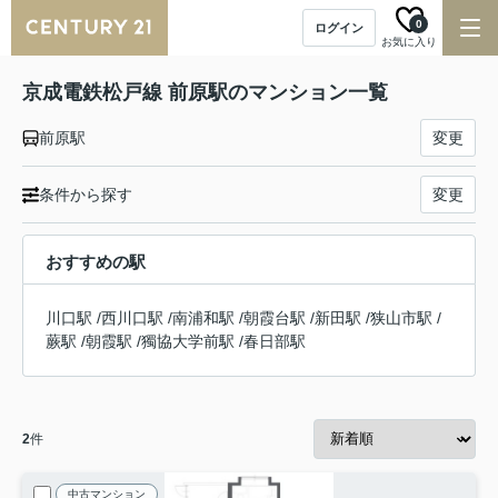
0
ログイン
お気に入り
京成電鉄松戸線 前原駅のマンション一覧
前原駅
変更
条件から探す
変更
おすすめの駅
川口駅
/
西川口駅
/
南浦和駅
/
朝霞台駅
/
新田駅
/
狭山市駅
/
蕨駅
/
朝霞駅
/
獨協大学前駅
/
春日部駅
2
件
中古マンション