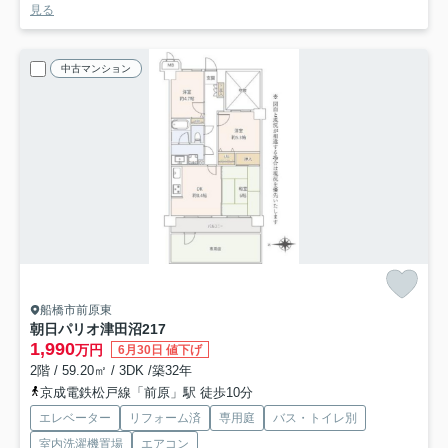
見る
中古マンション
船橋市前原東
朝日パリオ津田沼
217
1,990
万円
6月30日 値下げ
2階 / 59.20㎡ / 3DK /築32年
京成電鉄松戸線「前原」駅 徒歩10分
エレベーター
リフォーム済
専用庭
バス・トイレ別
室内洗濯機置場
エアコン