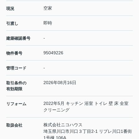
空家
現況
即時
引渡し
-
建築確認番号
95049226
物件番号
-
管理コード
2026年08月16日
取引条件の
有効期限
2022年5月 キッチン 浴室 トイレ 壁 床 全室
リフォーム
クリーニング
株式会社ニコハウス
取扱会社
埼玉県川口市川口３丁目2-1 リプレ川口1番街
1号棟 106A