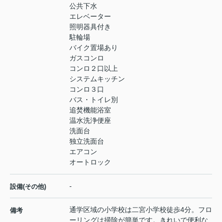
公共下水
エレベーター
照明器具付き
駐輪場
バイク置場あり
ガスコンロ
コンロ２口以上
システムキッチン
コンロ３口
バス・トイレ別
追焚機能浴室
温水洗浄便座
洗面台
独立洗面台
エアコン
オートロック
-
設備(その他)
通学区域の小学校は二宮小学校徒歩4分。フロ
備考
ーリングは掃除が簡単です。きれいで便利な