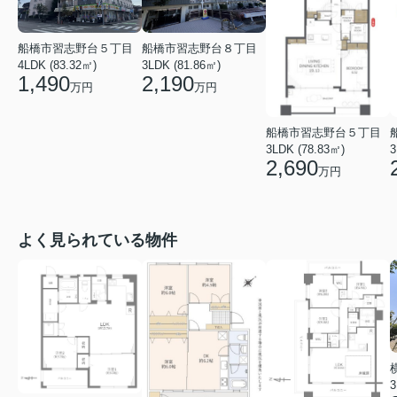
船橋市習志野台８丁目
船橋市習志野台５丁目
3LDK (81.86㎡)
4LDK (83.32㎡)
2,190
1,490
万円
万円
船橋市習志野台５丁目
3LDK (78.83㎡)
3
2,690
万円
よく見られている物件
3