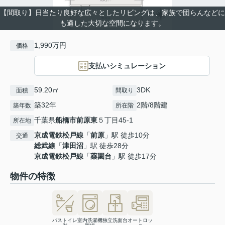
【間取り】日当たり良好な広々としたリビングは、家族で団らんなどに
も適した大切な空間になります。
1,990万円
価格
支払いシミュレーション
59.20㎡
3DK
面積
間取り
築32年
2階/8階建
築年数
所在階
千葉県
船橋市
前原東
５丁目45-1
所在地
京成電鉄松戸線
「
前原
」駅 徒歩10分
交通
総武線
「
津田沼
」駅 徒歩28分
京成電鉄松戸線
「
薬園台
」駅 徒歩17分
物件の特徴
バストイレ
室内洗濯機
独立洗面台
オートロッ