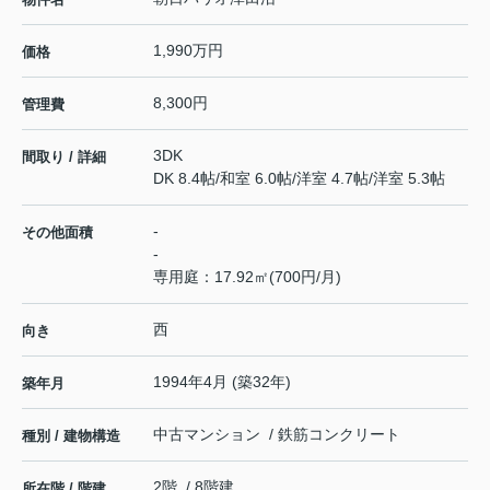
1,990万円
価格
8,300円
管理費
3DK
間取り / 詳細
DK 8.4帖
/
和室 6.0帖
/
洋室 4.7帖
/
洋室 5.3帖
-
その他面積
-
専用庭：17.92㎡(700円/月)
西
向き
1994年4月 (築32年)
築年月
中古マンション / 鉄筋コンクリート
種別 / 建物構造
2階 / 8階建
所在階 / 階建