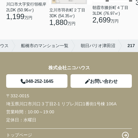
川口市大字安行領根岸
朝霞市膝折町４丁目
2LDK (50.96㎡)
立川市羽衣町２丁目
3LDK (76.97㎡)
1,199
3DK (54.35㎡)
万円
2,699
1,880
万円
万円
ハウス
船橋市のマンション一覧
朝日パリオ津田沼
217
株式会社ニコハウス
048-252-1645
お問い合わせ
〒332-0015
埼玉県川口市川口３丁目2-1 リプレ川口1番街1号棟 106A
営業時間：
10:00～19:00
定休日：
水曜日
トップページ