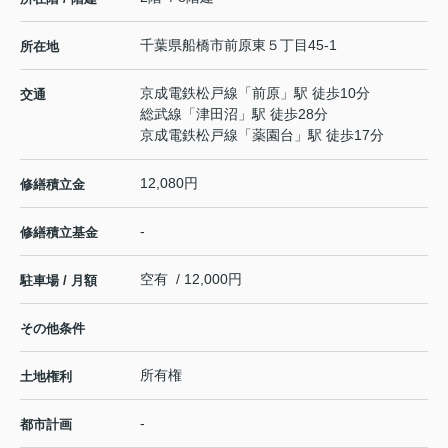
千葉県
船橋市
前原東
５丁目45-1
所在地
京成電鉄松戸線
「
前原
」駅 徒歩10分
交通
総武線
「
津田沼
」駅 徒歩28分
京成電鉄松戸線
「
薬園台
」駅 徒歩17分
12,080円
修繕積立金
-
修繕積立基金
空有 / 12,000円
駐車場 / 月額
その他条件
所有権
土地権利
-
都市計画