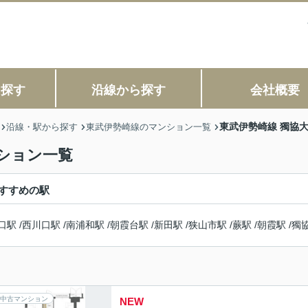
ら探す
沿線から探す
会社概要
東武伊勢崎線 獨協
沿線・駅から探す
東武伊勢崎線のマンション一覧
ション一覧
すすめの駅
口駅
/
西川口駅
/
南浦和駅
/
朝霞台駅
/
新田駅
/
狭山市駅
/
蕨駅
/
朝霞駅
/
獨
中古マンション
NEW