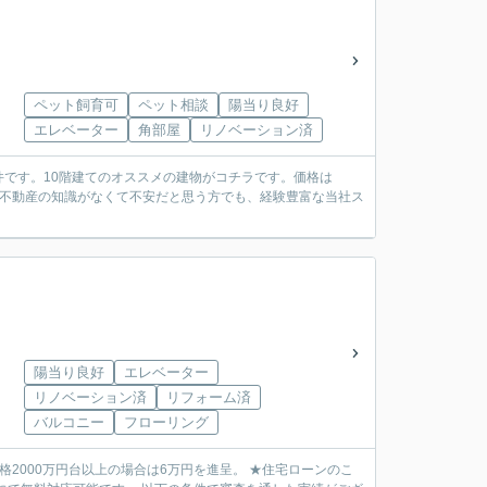
ペット飼育可
ペット相談
陽当り良好
エレベーター
角部屋
リノベーション済
件です。10階建てのオススメの建物がコチラです。価格は
が不動産の知識がなくて不安だと思う方でも、経験豊富な当社ス
陽当り良好
エレベーター
リノベーション済
リフォーム済
バルコニー
フローリング
円台以上の場合は6万円を進呈。 ★住宅ローンのこ