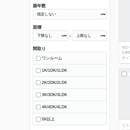
築年数
面積
～
ぜひ
間取り
2,
ワンルーム
タッ
1K/1DK/1LDK
2K/2DK/2LDK
3K/3DK/3LDK
4K/4DK/4LDK
5K以上
リフ