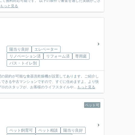
の条件で審査を通した実績がござ
もっと見る
陽当り良好
エレベーター
リノベーション済
リフォーム済
専用庭
バス・トイレ別
間の節約が可能な食器洗乾燥機が設置してあります。ご紹介し
しできる中古マンションですので、すぐに住めますよ。より快
ロのスタッフが、お客様のライフスタイルや...
もっと見る
ペット可
ペット飼育可
ペット相談
陽当り良好