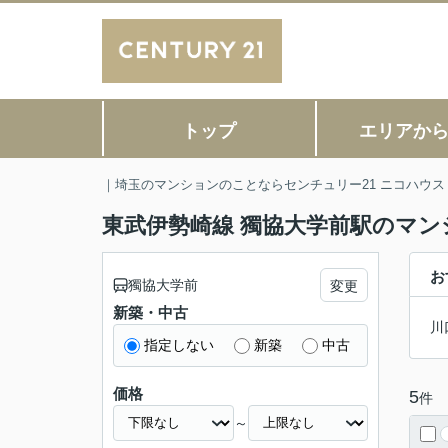
トップ
エリアか
｜埼玉のマンションのことならセンチュリー21 ニコハウス
東武伊勢崎線 獨協大学前駅のマン
お
獨協大学前
変更
新築・中古
川
指定しない
新築
中古
価格
5
件
～