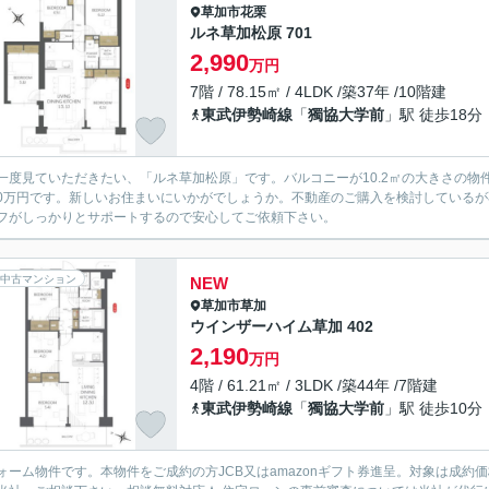
草加市
花栗
ルネ草加松原 701
2,990
万円
7階 / 78.15㎡ / 4LDK /築37年 /10階建
東武伊勢崎線
「
獨協大学前
」駅 徒歩18分
一度見ていただきたい、「ルネ草加松原」です。バルコニーが10.2㎡の大きさの物
990万円です。新しいお住まいにいかがでしょうか。不動産のご購入を検討している
フがしっかりとサポートするので安心してご依頼下さい。
中古マンション
NEW
草加市
草加
ウインザーハイム草加 402
2,190
万円
4階 / 61.21㎡ / 3LDK /築44年 /7階建
東武伊勢崎線
「
獨協大学前
」駅 徒歩10分
ォーム物件です。本物件をご成約の方JCB又はamazonギフト券進呈。対象は成約価格2000万