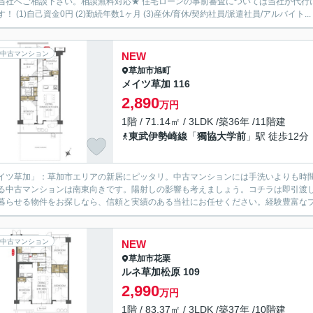
社へご相談下さい。相談無料対応★ 住宅ローンの事前審査については当社が代行にて無料対応可能です。 以下
！ (1)自己資金0円 (2)勤続年数1ヶ月 (3)産休/育休/契約社員/派遣社員/アルバイト...
中古マンション
NEW
草加市
旭町
メイツ草加 116
2,890
万円
1階 / 71.14㎡ / 3LDK /築36年 /11階建
東武伊勢崎線
「
獨協大学前
」駅 徒歩12分
イツ草加」：草加市エリアの新居にピッタリ。中古マンションには手洗いよりも時
る中古マンションは南東向きです。陽射しの影響も考えましょう。コチラは即引渡
暮らせる物件をお探しなら、信頼と実績のある当社にお任せください。経験豊富なプ
中古マンション
NEW
草加市
花栗
ルネ草加松原 109
2,990
万円
1階 / 83.37㎡ / 3LDK /築37年 /10階建