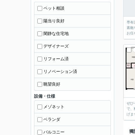
ペット相談
陽当り良好
専有
素敵
閑静な住宅地
お任
デザイナーズ
リフォーム済
リノベーション済
眺望良好
設備・仕様
ぜひ
メゾネット
で、
げま
ベランダ
獨
バルコニー