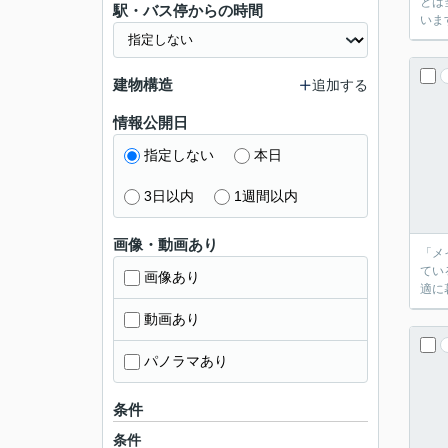
とは当
駅・バス停からの時間
います
建物構造
追加する
情報公開日
指定しない
本日
3日以内
1週間以内
画像・動画あり
「メ
てい
画像あり
適に
動画あり
パノラマあり
条件
条件