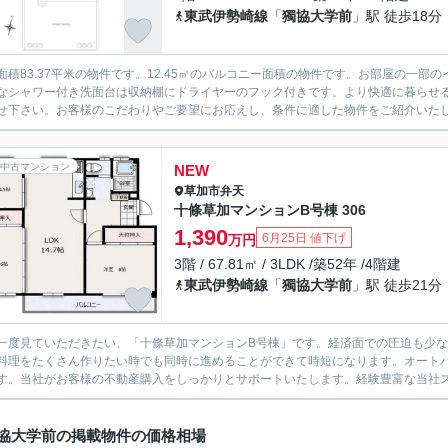
東武伊勢崎線
「
獨協大学前
」駅 徒歩18分
面積83.37平米の物件です。12.45㎡のバルコニー面積の物件です。お部屋の一
なシャワー付き洗面台は収納棚にドライヤーのフック付きです。より快適に暮らせ
せ下さい。お客様のこだわりやご要望にお応えし、条件に適した物件をご紹介いた
中古マンション
NEW
草加市
弁天
十條草加マンションB号棟 306
1,390
6月25日 値下げ
万円
3階 / 67.81㎡ / 3LDK /築52年 /4階建
東武伊勢崎線
「
獨協大学前
」駅 徒歩21分
一度見ていただきたい、「十條草加マンションB号棟」です。経済面での圧迫も少なく
料理をたくさん作りたい時でも同時に進めることができて時短になります。オート
す。当社がお客様の不動産購入をしっかりとサポートいたします。経験豊富な当社スタ
協大学前の掲載物件の価格相場