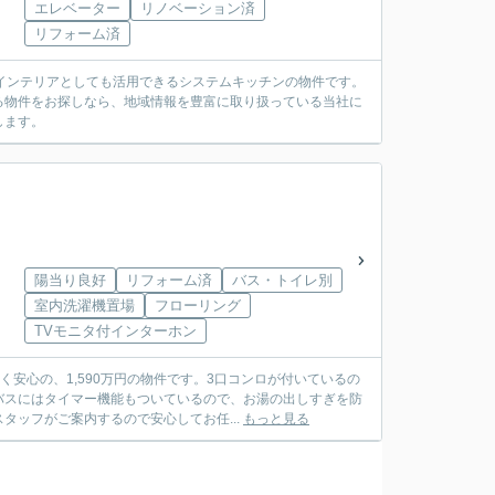
エレベーター
リノベーション済
リフォーム済
部のインテリアとしても活用できるシステムキッチンの物件です。
る物件をお探しなら、地域情報を豊富に取り扱っている当社に
します。
陽当り良好
リフォーム済
バス・トイレ別
室内洗濯機置場
フローリング
TVモニタ付インターホン
安心の、1,590万円の物件です。3口コンロが付いているの
バスにはタイマー機能もついているので、お湯の出しすぎを防
ッフがご案内するので安心してお任...
もっと見る