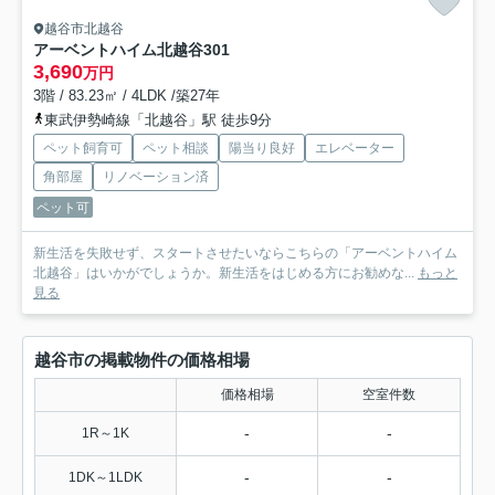
越谷市北越谷
アーベントハイム北越谷
301
3,690
万円
3階 / 83.23㎡ / 4LDK /築27年
東武伊勢崎線「北越谷」駅 徒歩9分
ペット飼育可
ペット相談
陽当り良好
エレベーター
角部屋
リノベーション済
ペット可
新生活を失敗せず、スタートさせたいならこちらの「アーベントハイム
北越谷」はいかがでしょうか。新生活をはじめる方にお勧めな...
もっと
見る
越谷市の掲載物件の価格相場
価格相場
空室件数
-
-
1R～1K
-
-
1DK～1LDK