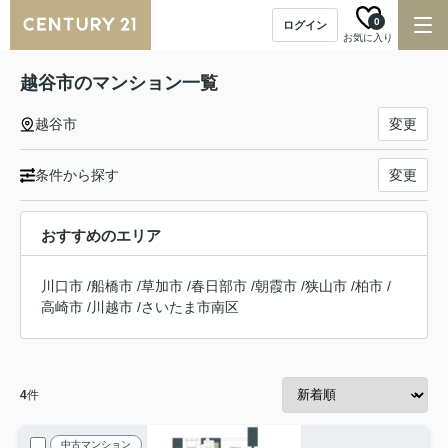
0
ログイン
お気に入り
越谷市のマンション一覧
越谷市
変更
条件から探す
変更
おすすめのエリア
川口市
/
船橋市
/
草加市
/
春日部市
/
朝霞市
/
狭山市
/
柏市
/
高崎市
/
川越市
/
さいたま市南区
4
件
中古マンション