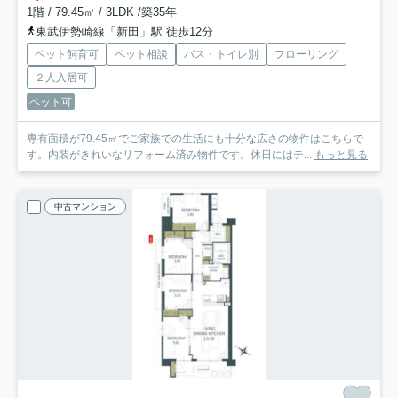
1階 / 79.45㎡ / 3LDK /築35年
東武伊勢崎線「新田」駅 徒歩12分
ペット飼育可
ペット相談
バス・トイレ別
フローリング
２人入居可
ペット可
専有面積が79.45㎡でご家族での生活にも十分な広さの物件はこちらで
す。内装がきれいなリフォーム済み物件です。休日にはテ...
もっと見る
中古マンション