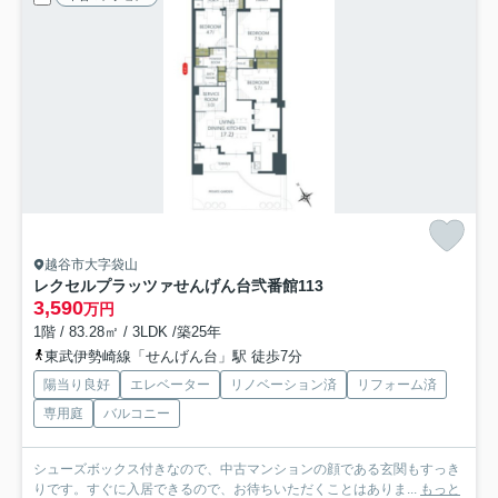
越谷市大字袋山
レクセルプラッツァせんげん台弐番館
113
3,590
万円
1階 / 83.28㎡ / 3LDK /築25年
東武伊勢崎線「せんげん台」駅 徒歩7分
陽当り良好
エレベーター
リノベーション済
リフォーム済
専用庭
バルコニー
シューズボックス付きなので、中古マンションの顔である玄関もすっき
りです。すぐに入居できるので、お待ちいただくことはありま...
もっと