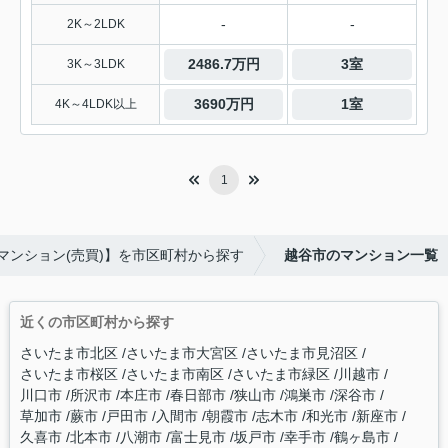
-
-
2K～2LDK
2486.7万円
3室
3K～3LDK
3690万円
1室
4K～4LDK以上
1
マンション(売買)】を市区町村から探す
越谷市のマンション一覧
近くの市区町村から探す
さいたま市北区
さいたま市大宮区
さいたま市見沼区
さいたま市桜区
さいたま市南区
さいたま市緑区
川越市
川口市
所沢市
本庄市
春日部市
狭山市
鴻巣市
深谷市
草加市
蕨市
戸田市
入間市
朝霞市
志木市
和光市
新座市
久喜市
北本市
八潮市
富士見市
坂戸市
幸手市
鶴ヶ島市