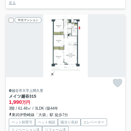
見る
中古マンション
越谷市大字上間久里
メイツ越谷
315
1,990
万円
3階 / 61.48㎡ / 3LDK /築44年
東武伊勢崎線「大袋」駅 徒歩7分
ペット飼育可
ペット相談
陽当り良好
エレベーター
リノベーション済
リフォーム済