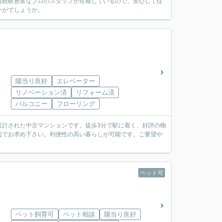
は経験豊富なプロのスタッフが在籍しているので、安心して住
かがでしょうか。
陽当り良好
エレベーター
リノベーション済
リフォーム済
バルコニー
フローリング
設計された中古マンションです。徒歩3分で駅に着く、好評の物
辺でお求め下さい。利便性の高い暮らしが可能です。ご要望や
ペット可
ペット飼育可
ペット相談
陽当り良好