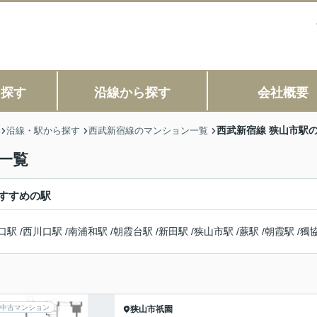
ら探す
沿線から探す
会社概要
西武新宿線 狭山市駅
沿線・駅から探す
西武新宿線のマンション一覧
一覧
すすめの駅
口駅
/
西川口駅
/
南浦和駅
/
朝霞台駅
/
新田駅
/
狭山市駅
/
蕨駅
/
朝霞駅
/
獨
中古マンション
狭山市
祇園