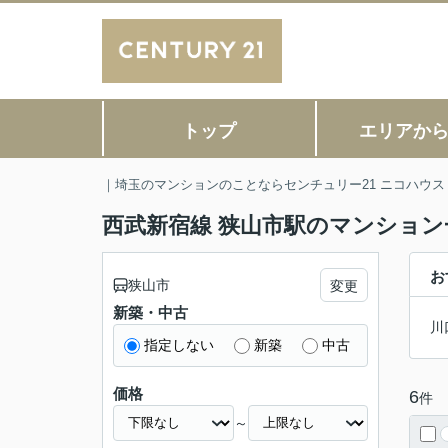
トップ
エリアか
｜埼玉のマンションのことならセンチュリー21 ニコハウス
西武新宿線 狭山市駅のマンション
お
狭山市
変更
新築・中古
川
指定しない
新築
中古
価格
6
件
～