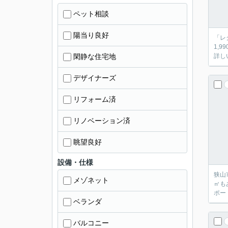
ペット相談
陽当り良好
「レ
1,
閑静な住宅地
詳し
デザイナーズ
リフォーム済
リノベーション済
眺望良好
設備・仕様
狭山
メゾネット
㎡も
ポー
ベランダ
バルコニー