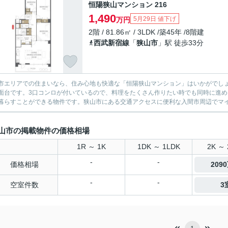
恒陽狭山マンション 216
1,490
5月29日 値下げ
万円
2階 / 81.86㎡ / 3LDK /築45年 /8階建
西武新宿線
「
狭山市
」駅 徒歩33分
市エリアでの住まいなら、住み心地も快適な「恒陽狭山マンション」はいかがでし
面台です。3口コンロが付いているので、料理をたくさん作りたい時でも同時に進める
暮らすことができる物件です。狭山市にある交通アクセスに便利な入間市周辺でマイホ
山市の掲載物件の価格相場
1R ～ 1K
1DK ～ 1LDK
2K ～ 
-
-
価格相場
209
-
-
空室件数
3