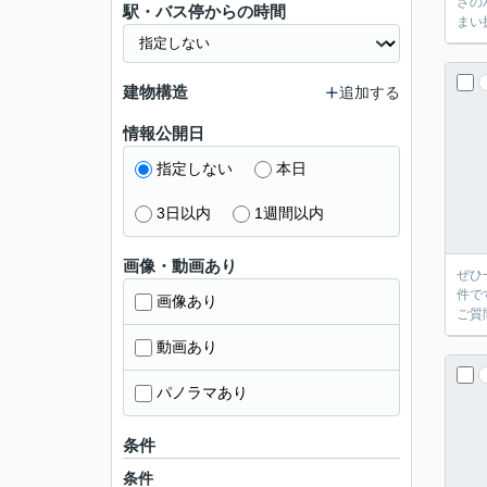
さの
駅・バス停からの時間
まい
建物構造
追加する
情報公開日
指定しない
本日
3日以内
1週間以内
画像・動画あり
ぜひ
件で
画像あり
ご質
動画あり
パノラマあり
条件
条件