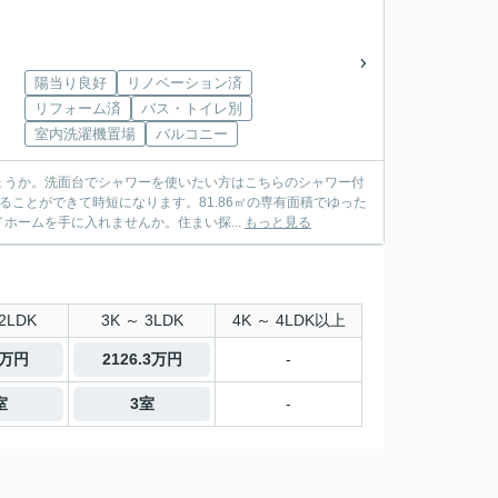
陽当り良好
リノベーション済
リフォーム済
バス・トイレ別
室内洗濯機置場
バルコニー
ょうか。洗面台でシャワーを使いたい方はこちらのシャワー付
ことができて時短になります。81.86㎡の専有面積でゆった
ームを手に入れませんか。住まい探...
もっと見る
2LDK
3K ～ 3LDK
4K ～ 4LDK以上
0万円
2126.3万円
-
室
3室
-