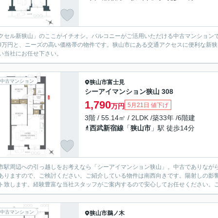
クセル新狭山」のここがイチオシ。バルコニーがご活用いただける中古マンション
990万円と、ニーズの高い価格帯の物件です。狭山市にある交通アクセスに便利な新
い当社にお任せ下さい。
中古マンション
狭山市
富士見
シーアイマンション狭山 308
1,790
5月21日 値下げ
万円
3階 / 55.14㎡ / 2LDK /築33年 /6階建
西武新宿線
「
狭山市
」駅 徒歩14分
市駅周辺への引っ越しをお考えなら「シーアイマンション狭山」。中古でありながら、
ありますので、ご検討ください。ご紹介している物件は南西向きです。陽射しの影
ト致します。経験豊富な当社スタッフがご案内するので安心してお任せください。ご連
中古マンション
狭山市
鵜ノ木