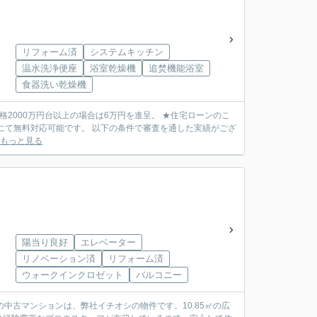
リフォーム済
システムキッチン
温水洗浄便座
浴室乾燥機
追焚機能浴室
食器洗い乾燥機
円台以上の場合は6万円を進呈。 ★住宅ローンのこ
の条件で審査を通した実績がござ
もっと見る
陽当り良好
エレベーター
リノベーション済
リフォーム済
ウォークインクロゼット
バルコニー
中古マンションは、弊社イチオシの物件です。10.85㎡の広