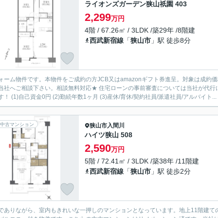
ライオンズガーデン狭山祇園 403
2,299
万円
4階 / 67.26㎡ / 3LDK /築29年 /8階建
西武新宿線
「
狭山市
」駅 徒歩8分
ォーム物件です。本物件をご成約の方JCB又はamazonギフト券進呈。対象は成約価格2000万
社へご相談下さい。相談無料対応★ 住宅ローンの事前審査については当社が代行にて無料対応可能です。 以下
！ (1)自己資金0円 (2)勤続年数1ヶ月 (3)産休/育休/契約社員/派遣社員/アルバイト...
中古マンション
狭山市
入間川
ハイツ狭山 508
2,590
万円
5階 / 72.41㎡ / 3LDK /築38年 /11階建
西武新宿線
「
狭山市
」駅 徒歩2分
でありながら、室内もきれいな一押しのマンションとなっています。地上11階建ての