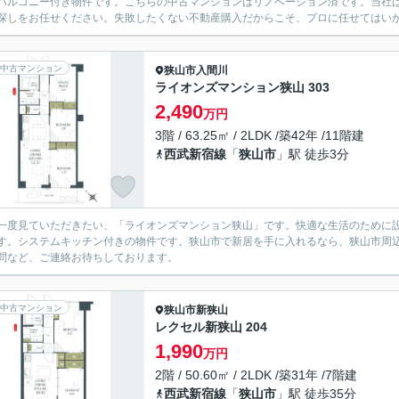
バルコニー付き物件です。こちらの中古マンションはリノベーション済です。当社
探しをお任せください。失敗したくない不動産購入だからこそ、プロに任せてはい
中古マンション
狭山市
入間川
ライオンズマンション狭山 303
2,490
万円
3階 / 63.25㎡ / 2LDK /築42年 /11階建
西武新宿線
「
狭山市
」駅 徒歩3分
一度見ていただきたい、「ライオンズマンション狭山」です。快適な生活のために
す。システムキッチン付きの物件です。狭山市で新居を手に入れるなら、狭山市周
問など、ご連絡お待ちしております。
中古マンション
狭山市
新狭山
レクセル新狭山 204
1,990
万円
2階 / 50.60㎡ / 2LDK /築31年 /7階建
西武新宿線
「
狭山市
」駅 徒歩35分