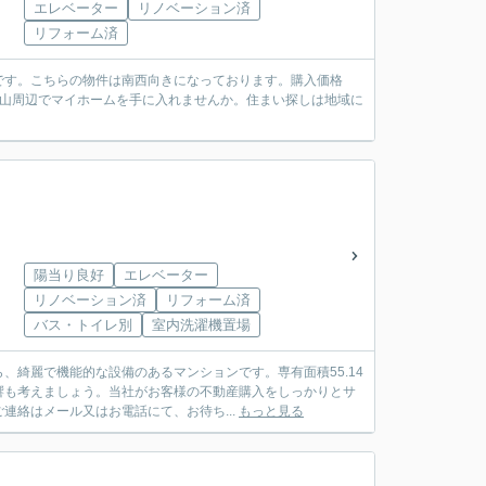
エレベーター
リノベーション済
リフォーム済
です。こちらの物件は南西向きになっております。購入価格
狭山周辺でマイホームを手に入れませんか。住まい探しは地域に
陽当り良好
エレベーター
リノベーション済
リフォーム済
バス・トイレ別
室内洗濯機置場
綺麗で機能的な設備のあるマンションです。専有面積55.14
響も考えましょう。当社がお客様の不動産購入をしっかりとサ
絡はメール又はお電話にて、お待ち...
もっと見る