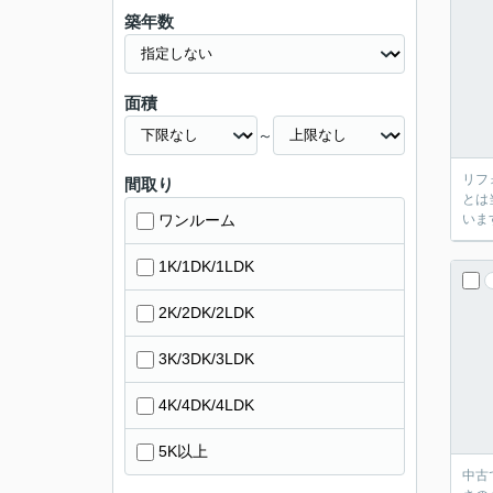
築年数
面積
～
リフ
間取り
とは当
ワンルーム
います
1K/1DK/1LDK
2K/2DK/2LDK
3K/3DK/3LDK
4K/4DK/4LDK
5K以上
中古