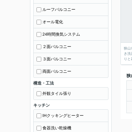
ルーフバルコニー
オール電化
24時間換気システム
２面バルコニー
狭山
き洗
３面バルコニー
りと
両面バルコニー
狭
構造・工法
外観タイル張り
キッチン
IHクッキングヒーター
食器洗い乾燥機