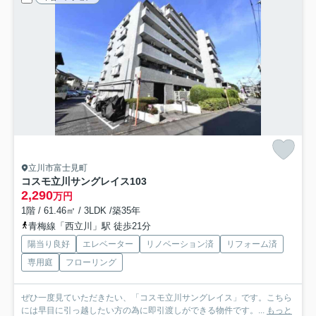
立川市富士見町
コスモ立川サングレイス
103
2,290
万円
1階 / 61.46㎡ / 3LDK /築35年
青梅線「西立川」駅 徒歩21分
陽当り良好
エレベーター
リノベーション済
リフォーム済
専用庭
フローリング
ぜひ一度見ていただきたい、「コスモ立川サングレイス」です。こちら
には早目に引っ越したい方の為に即引渡しができる物件です。...
もっと