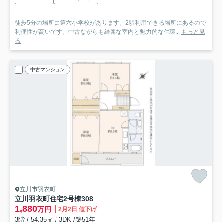
徒歩5分の場所に第六小学校があります。2駅利用できる場所にあるので
利便性が高いです。中古ながらも綺麗な室内と魅力的な住環...
もっと見
る
中古マンション
立川市羽衣町
立川羽衣町住宅2号棟
308
1,880
万円
2月2日 値下げ
3階 / 54.35㎡ / 3DK /築51年