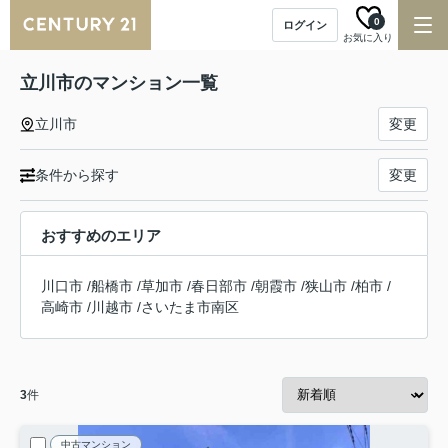
0
ログイン
お気に入り
立川市のマンション一覧
立川市
変更
条件から探す
変更
おすすめのエリア
川口市
/
船橋市
/
草加市
/
春日部市
/
朝霞市
/
狭山市
/
柏市
/
高崎市
/
川越市
/
さいたま市南区
3
件
中古マンション