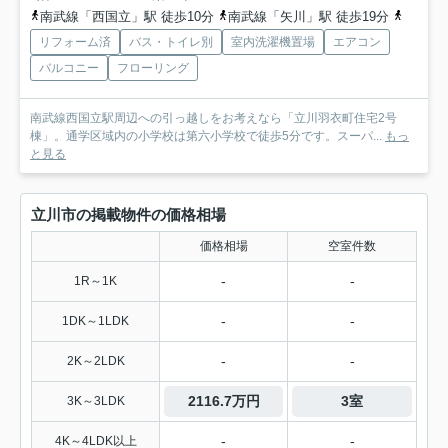
南武線「西国立」駅 徒歩10分
南武線「矢川」駅 徒歩19分
南武線
リフォーム済
バス・トイレ別
室内洗濯機置場
エアコン
バルコニー
フローリング
南武線西国立駅周辺への引っ越しをお考えなら「立川羽衣町住宅2号
棟」。通学区域内の小学校は第六小学校で徒歩5分です。スーパ...
もっ
と見る
立川市の掲載物件の価格相場
価格相場
空室件数
-
-
1R～1K
-
-
1DK～1LDK
-
-
2K～2LDK
2116.7万円
3室
3K～3LDK
-
-
4K～4LDK以上