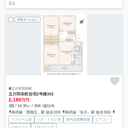
見る
中古マンション
立川市羽衣町
立川羽衣町住宅2号棟
302
2,180
万円
3階 / 54.35㎡ / 3DK /築51年
南武線「西国立」駅 徒歩10分
南武線「矢川」駅 徒歩19分
南武線
リフォーム済
バス・トイレ別
室内洗濯機置場
エアコン
バルコニー
フローリング