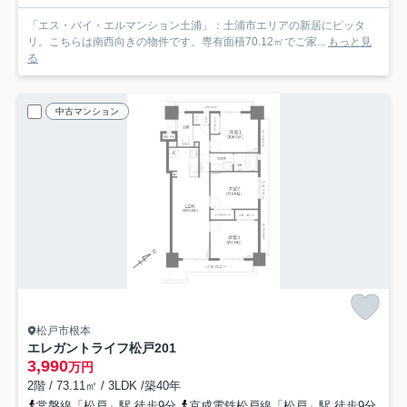
「エス・バイ・エルマンション土浦」：土浦市エリアの新居にピッタ
リ。こちらは南西向きの物件です。専有面積70.12㎡でご家...
もっと見
る
中古マンション
松戸市根本
エレガントライフ松戸
201
3,990
万円
2階 / 73.11㎡ / 3LDK /築40年
常磐線「松戸」駅 徒歩9分
京成電鉄松戸線「松戸」駅 徒歩9分