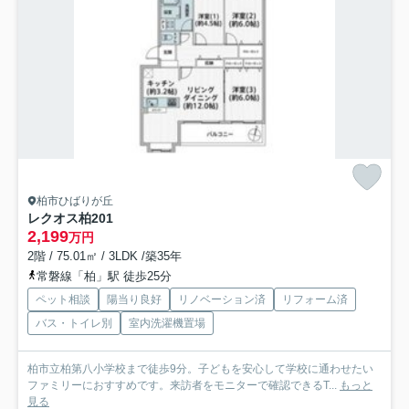
柏市ひばりが丘
レクオス柏
201
2,199
万円
2階 / 75.01㎡ / 3LDK /築35年
常磐線「柏」駅 徒歩25分
ペット相談
陽当り良好
リノベーション済
リフォーム済
バス・トイレ別
室内洗濯機置場
柏市立柏第八小学校まで徒歩9分。子どもを安心して学校に通わせたい
ファミリーにおすすめです。来訪者をモニターで確認できるT...
もっと
見る