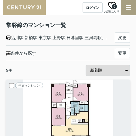
0
ログイン
お気に入り
常磐線のマンション一覧
品川駅,新橋駅,東京駅,上野駅,日暮里駅,三河島駅,南千住駅,北千住駅,松戸駅,柏駅,我孫子駅,天王台駅,取手駅,藤代駅,龍ケ崎市駅,牛久駅,ひたち野うしく駅,荒川沖駅,土浦駅,神立駅,高浜駅,石岡駅,羽鳥駅,岩間駅,友部駅,内原駅,赤塚駅,偕楽園駅,水戸駅,勝田駅,佐和駅,東海駅,大甕駅,常陸多賀駅,日立駅,小木津駅,十王駅,高萩駅,南中郷駅,磯原駅,大津港駅,勿来駅,植田駅,泉駅,湯本駅,内郷駅,いわき駅,草野駅,四ツ倉駅,久ノ浜駅,末続駅,広野駅,Ｊヴィレッジ駅,木戸駅,竜田駅,富岡駅,夜ノ森駅,大野駅,双葉駅,浪江駅,桃内駅,小高駅,磐城太田駅,原ノ町駅,鹿島駅,日立木駅,相馬駅,駒ケ嶺駅,新地駅,坂元駅,山下駅,浜吉田駅,亘理駅,逢隈駅,岩沼駅,館腰駅,名取駅,南仙台駅,太子堂駅,長町駅,仙台駅
変更
条件から探す
変更
5
件
中古マンション