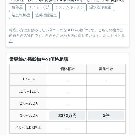
角部屋
リフォーム済
システムキッチン
温水洗浄便座
浴室乾燥機
追焚機能浴室
幅広い方にお勧めしたい高ニーズな3LDKの物件です。こちらの物件は
南東向きの物件です。向きをこだわる方に適しています。お...
もっと見
る
常磐線の掲載物件の価格相場
価格相場
募集件数
-
-
1R～1K
-
-
1DK～1LDK
-
-
2K～2LDK
2373万円
5件
3K～3LDK
-
-
4K～4LDK以上