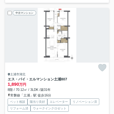
中古マンション
土浦市湖北
エス・バイ・エルマンション土浦
807
1,890
万円
8階 / 70.12㎡ / 3LDK /築31年
常磐線「土浦」駅 徒歩16分
ペット相談
陽当り良好
エレベーター
リノベーション済
リフォーム済
ウォークインクロゼット