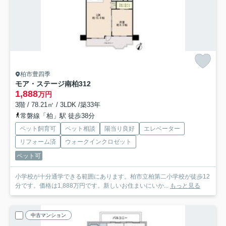
柏市豊四季
モア・ステージ南柏
312
1,888
万円
3階 / 78.21㎡ / 3LDK /築33年
常磐線「柏」駅 徒歩38分
ペット飼育可
ペット相談
陽当り良好
エレベーター
リフォーム済
ウォークインクロゼット
ペット可
小学校が十分通学できる範囲にあります。柏市立柏第二小学校が徒歩12
分です。価格は1,888万円です。新しいお住まいにいか...
もっと見る
中古マンション