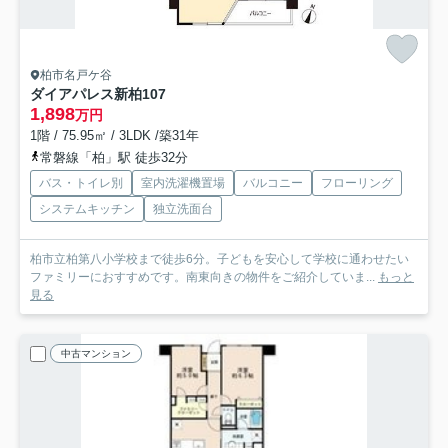
柏市名戸ケ谷
ダイアパレス新柏
107
1,898
万円
1階 / 75.95㎡ / 3LDK /築31年
常磐線「柏」駅 徒歩32分
バス・トイレ別
室内洗濯機置場
バルコニー
フローリング
システムキッチン
独立洗面台
柏市立柏第八小学校まで徒歩6分。子どもを安心して学校に通わせたい
ファミリーにおすすめです。南東向きの物件をご紹介していま...
もっと
見る
中古マンション