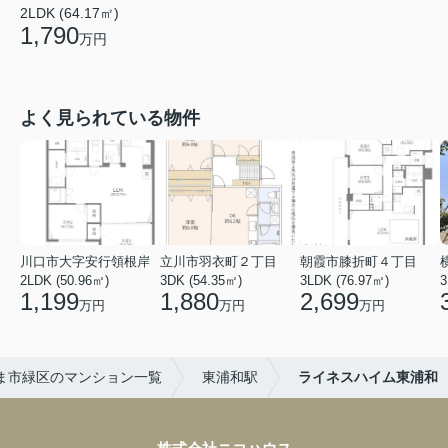
2LDK (64.17㎡)
1,790
万円
よく見られている物件
川口市大字安行領根岸
立川市羽衣町２丁目
朝霞市膝折町４丁目
2LDK (50.96㎡)
3DK (54.35㎡)
3LDK (76.97㎡)
3
1,199
1,880
2,699
万円
万円
万円
ま市緑区のマンション一覧
東浦和駅
ライネスハイム東浦和