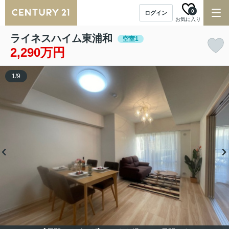
0
ログイン
お気に入り
ライネスハイム東浦和
空室1
2,290万円
1
/
9