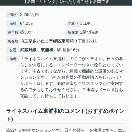
【居間・リビング】ゆったり過ごせる居間です
2,290万円
価格
64.23㎡
3LDK
面積
間取り
築33年
2階/7階建
築年数
所在階
埼玉県
さいたま市緑区
東浦和
８丁目12-11
所在地
武蔵野線
「
東浦和
」駅 徒歩16分
交通
「ライネスハイム東浦和」のここがイチオシ。日々の暮
備考
らしを快適にする、エレベーター付きの物件となってい
ます。中古でありながら、綺麗で機能的な設備のあるマ
ンションです。当社がお客様の不動産購入をしっかりと
サポート致します。経験豊富な当社スタッフがご案内す
るので安心してお任せください。ご連絡はメール又はお
電話にて、お待ちしております。
ライネスハイム東浦和のコメント(おすすめポイン
ト)
築32年の中古マンションです。日々の暮らしを快適にする、エレ