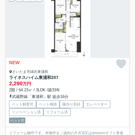
NEW
さいたま市緑区東浦和
ライネスハイム東浦和
207
2,290
万円
2階 / 64.23㎡ / 3LDK /築33年
武蔵野線「東浦和」駅 徒歩16分
ペット飼育可
ペット相談
陽当り良好
エレベーター
リノベーション済
リフォーム済
ペット可
リフォーム物件です。本物件をご成約の方JCB又はamazonギフト券進