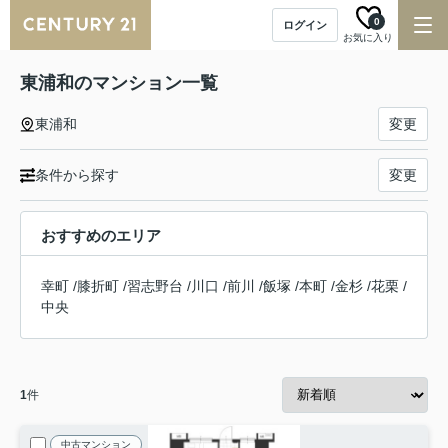
0
ログイン
お気に入り
東浦和のマンション一覧
東浦和
変更
条件から探す
変更
おすすめのエリア
幸町
/
膝折町
/
習志野台
/
川口
/
前川
/
飯塚
/
本町
/
金杉
/
花栗
/
中央
1
件
中古マンション