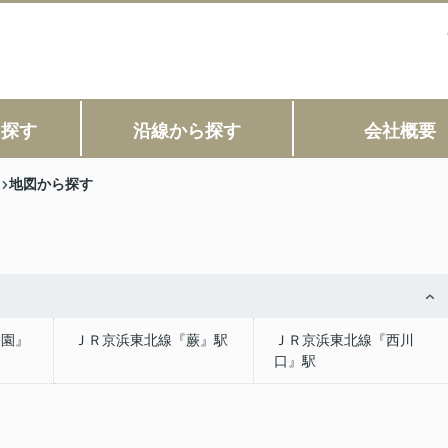
ら探す
沿線から探す
会社概要
地図から探す
公園』
ＪＲ京浜東北線『蕨』駅
ＪＲ京浜東北線『西川
口』駅