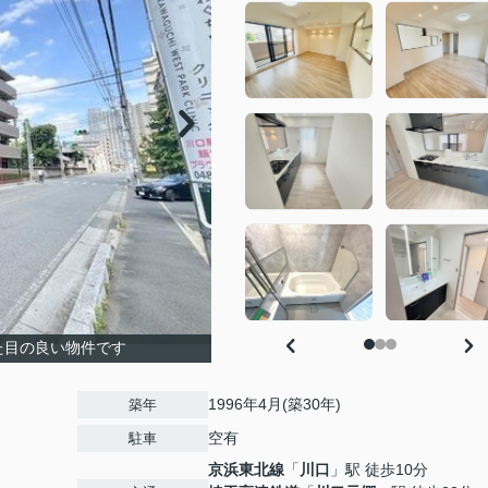
た目の良い物件です
1996年4月(築30年)
築年
空有
駐車
京浜東北線
「
川口
」駅 徒歩10分