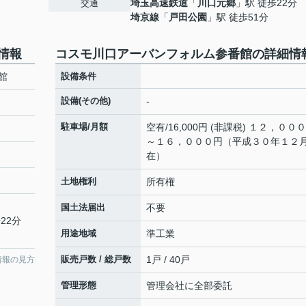
埼玉高速鉄道
「
川口元郷
」駅 徒歩22分
交通
埼京線
「
戸田公園
」駅 徒歩51分
情報
コスモ川口アーバンフォルム参番館の詳細情
館
設備条件
設備(その他)
-
駐車場/月額
空有/16,000円 (非課税) １２，００
～１６，０００円（平成３０年１２
在）
土地権利
所有権
国土法届出
不要
22分
用途地域
準工業
販売戸数 / 総戸数
1戸 / 40戸
情報の見方
管理形態
管理会社に全部委託