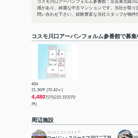
コスモ川口アーバンフォルム参番館：京浜東北線川
感があり、綺麗な中古マンションです。当社が取り
問い合わせ下さい。経験豊富な当社スタッフが物件
コスモ川口アーバンフォルム参番館で募集
404
21.30坪 (70.42㎡)
4,480
万円(210.33万円/
坪)
周辺施設
コンビニエンスストア
小
ローソン・スリーエフ川口二丁目
川