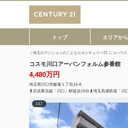
トップ
エリアか
｜埼玉のマンションのことならセンチュリー21 ニコハウス
コスモ川口アーバンフォルム参番館
4,480万円
埼玉県
川口市
飯塚
１丁目16-8
京浜東北線「川口」駅徒歩10分
埼玉高速鉄道「川口
1
/
17