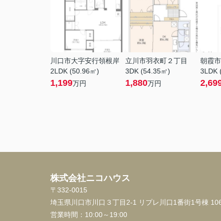
川口市大字安行領根岸
立川市羽衣町２丁目
朝霞市
2LDK (50.96㎡)
3DK (54.35㎡)
3LDK 
1,199
1,880
2,69
万円
万円
株式会社ニコハウス
〒332-0015
埼玉県川口市川口３丁目2-1 リプレ川口1番街1号棟 10
営業時間：
10:00～19:00