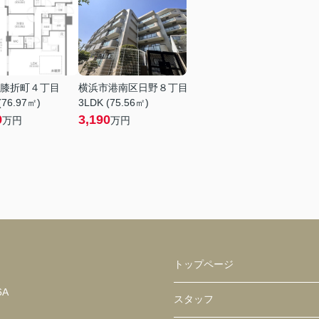
膝折町４丁目
横浜市港南区日野８丁目
(76.97㎡)
3LDK (75.56㎡)
9
3,190
万円
万円
トップページ
6A
スタッフ