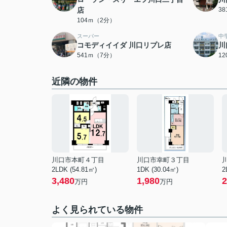
店
3
104ｍ（2分）
スーパー
中
コモディイイダ 川口リプレ店
川
541ｍ（7分）
1
近隣の物件
川口市本町４丁目
川口市幸町３丁目
2LDK (54.81㎡)
1DK (30.04㎡)
2
3,480
1,980
2
万円
万円
よく見られている物件