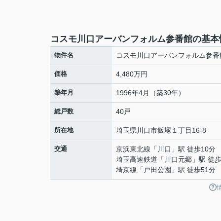
コスモ川口アーバンフォルム参番館の基本
物件名
コスモ川口アーバンフォルム参番
価格
4,480万円
築年月
1996年4月（築30年）
総戸数
40戸
所在地
埼玉県
川口市
飯塚
１丁目16-8
交通
京浜東北線
「
川口
」駅 徒歩10分
埼玉高速鉄道
「
川口元郷
」駅 徒歩
埼京線
「
戸田公園
」駅 徒歩51分