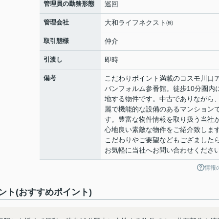
管理員の勤務形態
巡回
管理会社
大和ライフネクスト㈱
取引態様
仲介
引渡し
即時
備考
こだわりポイント満載のコスモ川口
バンフォルム参番館。徒歩10分圏内
地する物件です。中古でありながら
麗で機能的な設備のあるマンション
す。豊富な物件情報を取り扱う当社
心地良い素敵な物件をご紹介致しま
こだわりやご要望などもござました
お気軽に当社へお問い合わせくださ
情報
ト(おすすめポイント)