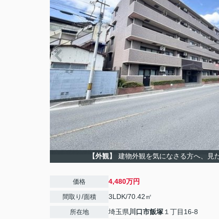
【外観】
建物外観を気になさる方へ、見
4,480万円
価格
3LDK/70.42㎡
間取り/面積
埼玉県
川口市
飯塚
１丁目16-8
所在地