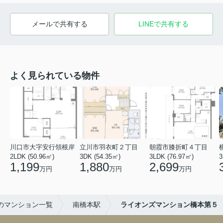
メールで共有する
LINEで共有する
よく見られている物件
川口市大字安行領根岸
立川市羽衣町２丁目
朝霞市膝折町４丁目
2LDK (50.96㎡)
3DK (54.35㎡)
3LDK (76.97㎡)
3
1,199
1,880
2,699
万円
万円
万円
のマンション一覧
南橋本駅
ライオンズマンション橋本第５