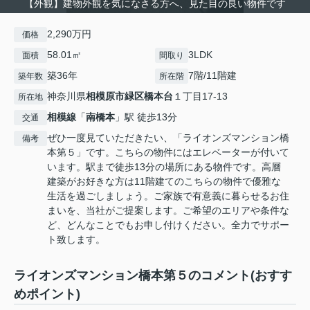
【外観】建物外観を気になさる方へ、見た目の良い物件です
2,290万円
価格
58.01㎡
3LDK
面積
間取り
築36年
7階/11階建
築年数
所在階
神奈川県
相模原市緑区
橋本台
１丁目17-13
所在地
相模線
「
南橋本
」駅 徒歩13分
交通
ぜひ一度見ていただきたい、「ライオンズマンション橋
備考
本第５」です。こちらの物件にはエレベーターが付いて
います。駅まで徒歩13分の場所にある物件です。高層
建築がお好きな方は11階建てのこちらの物件で優雅な
生活を過ごしましょう。ご家族で有意義に暮らせるお住
まいを、当社がご提案します。ご希望のエリアや条件な
ど、どんなことでもお申し付けください。全力でサポー
ト致します。
ライオンズマンション橋本第５のコメント(おすす
めポイント)