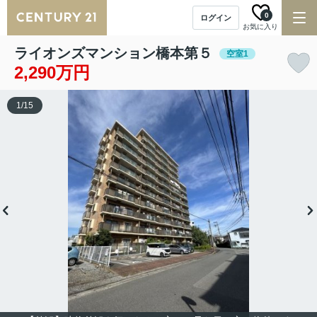
0
ログイン
お気に入り
ライオンズマンション橋本第５
空室1
2,290万円
1
/
15