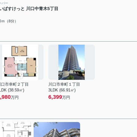
ーパー
いばすけっと 川口中青木5丁目
00ｍ（8分）
川口市幸町２丁目
川口市幸町１丁目
LDK (38.59㎡)
3LDK (66.91㎡)
,980
6,399
万円
万円