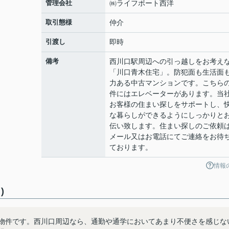
管理会社
㈱ライフポート西洋
取引態様
仲介
引渡し
即時
備考
西川口駅周辺への引っ越しをお考え
「川口青木住宅」。防犯面も生活面
力ある中古マンションです。こちら
件にはエレベーターがあります。当
お客様の住まい探しをサポートし、
な暮らしができるようにしっかりと
伝い致します。住まい探しのご依頼
メール又はお電話にてご連絡をお待
ております。
情報
)
る物件です。西川口周辺なら、通勤や通学においてあまり不便さを感じな