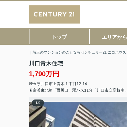
トップ
エリアか
｜埼玉のマンションのことならセンチュリー21 ニコハウス
川口青木住宅
1,790万円
埼玉県
川口市
上青木
１丁目12-14
京浜東北線「西川口」駅バス11分「川口市立高校南
1
/
9