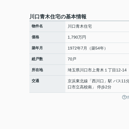
川口青木住宅の基本情報
物件名
川口青木住宅
価格
1,790万円
築年月
1972年7月（築54年）
総戸数
70戸
所在地
埼玉県
川口市
上青木
１丁目12-14
交通
京浜東北線
「
西川口
」駅 バス11
口市立高校南」 停歩2分