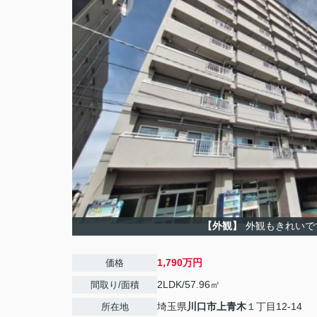
【外観】
外観もきれいで
1,790万円
価格
2LDK/57.96㎡
間取り/面積
埼玉県
川口市
上青木
１丁目12-14
所在地