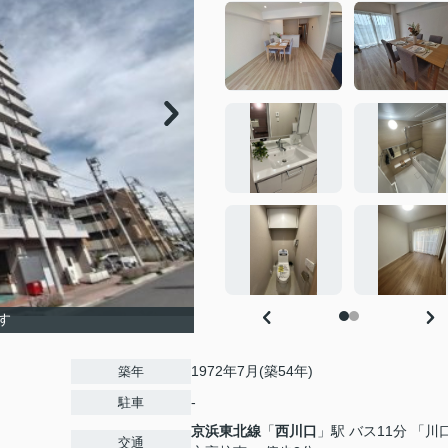
す
1972年7月(築54年)
築年
-
駐車
京浜東北線
「
西川口
」駅 バス11分 「川
交通