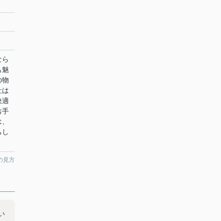
なら
も魅
の物
社は
快適
お手
は、
ちし
の見方
い