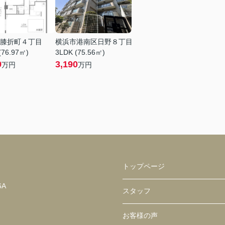
膝折町４丁目
横浜市港南区日野８丁目
(76.97㎡)
3LDK (75.56㎡)
9
3,190
万円
万円
トップページ
6A
スタッフ
お客様の声