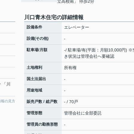
立高校南」 停歩2分
川口青木住宅の詳細情報
設備条件
エレベーター
設備(その他)
-
駐車場/月額
-/ 駐車場/有(平面：月額10,000円) ※
き状況は管理会社へ要確認
土地権利
所有権
国土法届出
-
分 「川
用途地域
-
情報の見方
販売戸数 / 総戸数
- / 70戸
管理形態
管理会社に全部委託
管理員の勤務形態
-