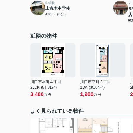
中学校
ス
上青木中学校
ま
420ｍ（6分）
店
6
近隣の物件
川口市本町４丁目
川口市幸町３丁目
2LDK (54.81㎡)
1DK (30.04㎡)
2
3,480
1,980
2
万円
万円
よく見られている物件