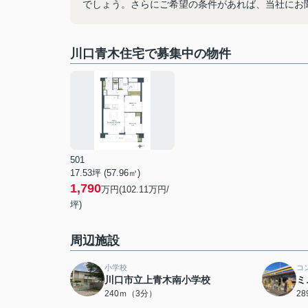
でしょう。さらにご希望の条件があれば、当社にお
川口青木住宅で募集中の物件
501
17.53坪 (57.96㎡)
1,790
万円(102.11万円/
坪)
周辺施設
小学校
コ
川口市立上青木南小学校
ミ
240ｍ（3分）
2