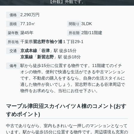
【外観】外観です。
2,290万円
価格
77.10㎡
3LDK
面積
間取り
築45年
2階/11階建
築年数
所在階
千葉県
習志野市
袖ケ浦
１丁目29-1
所在地
京成本線
「
谷津
」駅 徒歩15分
交通
京葉線
「
新習志野
」駅 徒歩18分
駅から徒歩15分に位置する物件です。11階建てのイチ
備考
オシの物件。便利で快適な生活ができる中古マンション
です。不動産の購入をするなら、自身の生活スタイルに
適した物件が良いでしょう。習志野市にある谷津周辺で
物件をお求めなら、当社にお任せ下さい。
マープル津田沼スカイハイツＡ棟のコメント(おす
すめポイント)
中古でありながら、室内もきれいな一押しのマンションとなって
います。駅から徒歩15分に位置する物件です。周辺環境も充実の