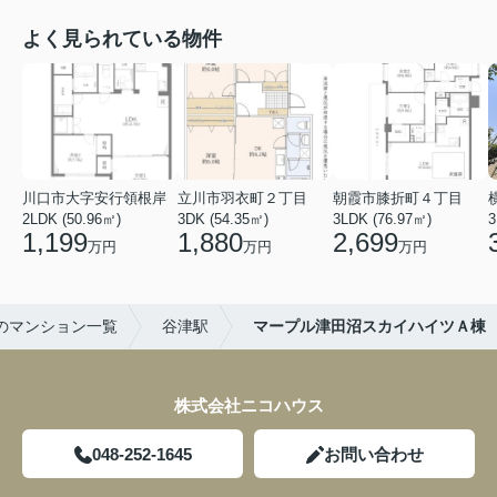
よく見られている物件
川口市大字安行領根岸
立川市羽衣町２丁目
朝霞市膝折町４丁目
2LDK (50.96㎡)
3DK (54.35㎡)
3LDK (76.97㎡)
3
1,199
1,880
2,699
万円
万円
万円
のマンション一覧
谷津駅
マープル津田沼スカイハイツＡ棟
株式会社ニコハウス
048-252-1645
お問い合わせ