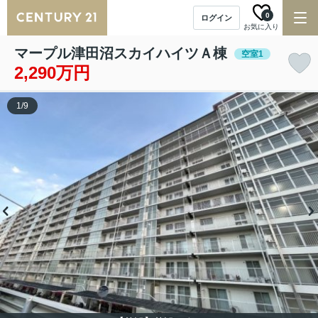
0
ログイン
お気に入り
マープル津田沼スカイハイツＡ棟
空室1
2,290万円
1
/
9