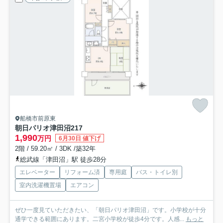
船橋市前原東
朝日パリオ津田沼
217
1,990
万円
6月30日 値下げ
2階 / 59.20㎡ / 3DK /築32年
総武線「津田沼」駅 徒歩28分
エレベーター
リフォーム済
専用庭
バス・トイレ別
室内洗濯機置場
エアコン
ぜひ一度見ていただきたい、「朝日パリオ津田沼」です。小学校が十分
通学できる範囲にあります。二宮小学校が徒歩4分です。人感...
もっと