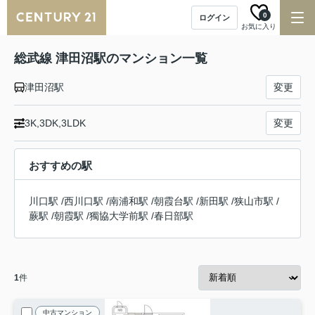
0
ログイン
お気に入り
総武線 津田沼駅のマンション一覧
津田沼駅
変更
3K,3DK,3LDK
変更
おすすめの駅
川口駅
/
西川口駅
/
南浦和駅
/
朝霞台駅
/
新田駅
/
狭山市駅
/
蕨駅
/
朝霞駅
/
獨協大学前駅
/
春日部駅
1
件
中古マンション