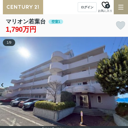
0
ログイン
お気に入り
マリオン若葉台
空室1
1,790万円
1
/
9