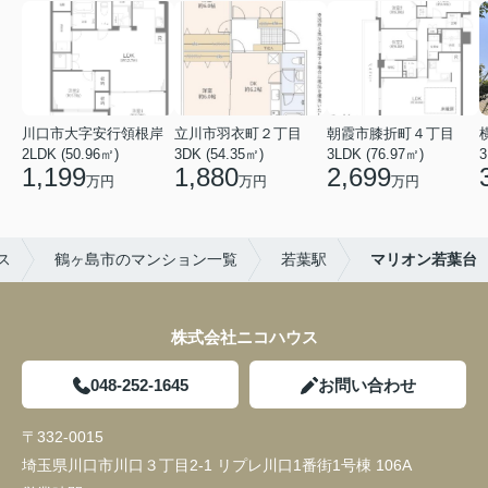
川口市大字安行領根岸
立川市羽衣町２丁目
朝霞市膝折町４丁目
2LDK (50.96㎡)
3DK (54.35㎡)
3LDK (76.97㎡)
3
1,199
1,880
2,699
万円
万円
万円
ス
鶴ヶ島市のマンション一覧
若葉駅
マリオン若葉台
株式会社ニコハウス
048-252-1645
お問い合わせ
〒332-0015
埼玉県川口市川口３丁目2-1 リプレ川口1番街1号棟 106A