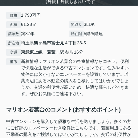
【外観】外観もきれいです
1,790万円
価格
61.28㎡
3LDK
面積
間取り
築37年
5階/5階建
築年数
所在階
埼玉県
鶴ヶ島市
富士見
４丁目23-5
所在地
東武東上線
「
若葉
」駅 徒歩16分
交通
新着情報：マリオン若葉台の空室情報ならコチラ。便利
備考
で快適な生活ができる中古マンションです。住みやすい
物件には欠かせないエレベーターを設置しています。若
葉周辺にある不動産の購入をご検討してはいかがでしょ
うか。交通の利便性が高いため、快適な暮らしができま
す。ぜひお気軽にご連絡下さい。
マリオン若葉台のコメント(おすすめポイント)
中古マンションを購入して優雅な生活を送りましょう。多くの方
にご好評のエレベーター付き物件はこちらです。若葉周辺にある
不動産の購入をご検討してはいかがでしょうか。交通の利便性が