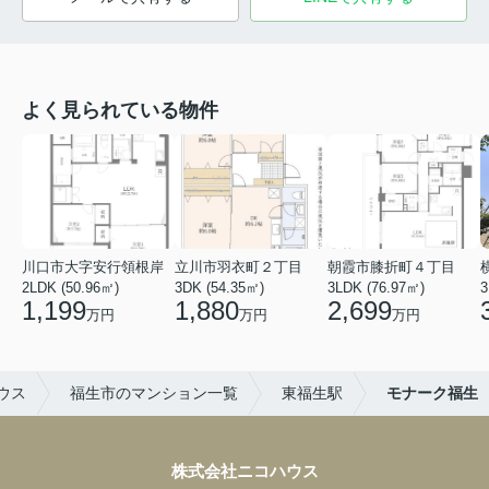
よく見られている物件
川口市大字安行領根岸
立川市羽衣町２丁目
朝霞市膝折町４丁目
2LDK (50.96㎡)
3DK (54.35㎡)
3LDK (76.97㎡)
3
1,199
1,880
2,699
万円
万円
万円
ウス
福生市のマンション一覧
東福生駅
モナーク福生
株式会社ニコハウス