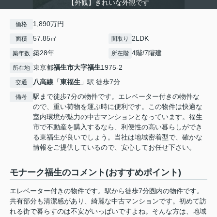
【外観】きれいな外観です
1,890万円
価格
57.85㎡
2LDK
面積
間取り
築28年
4階/7階建
築年数
所在階
東京都
福生市
大字福生
1975-2
所在地
八高線
「
東福生
」駅 徒歩7分
交通
駅まで徒歩7分の物件です。エレベーター付きの物件な
備考
ので、重い荷物を運ぶ時に便利です。この物件は快適な
室内環境が魅力の中古マンションとなっています。福生
市で不動産を購入するなら、利便性の高い暮らしができ
る東福生が良いでしょう。当社は地域密着型で、確かな
情報をご提供しているので、安心してお任せ下さい。
モナーク福生のコメント(おすすめポイント)
エレベーター付きの物件です。駅から徒歩7分圏内の物件です。
共有部分も清潔感があり、綺麗な中古マンションです。初めて訪
れる街で暮らすのは不安がいっぱいですよね。そんな方は、地域