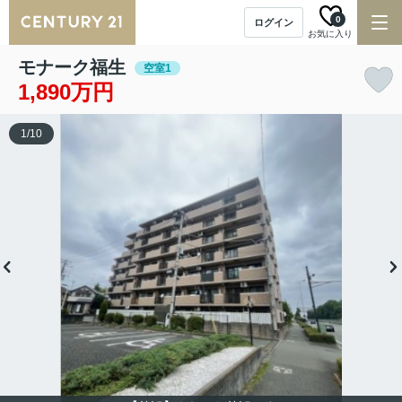
0
ログイン
お気に入り
モナーク福生
空室1
1,890万円
1
/
10