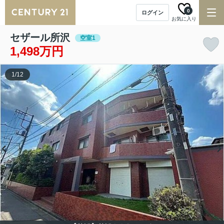
0
ログイン
お気に入り
セザール所沢
空室1
1,498万円
1
/
12