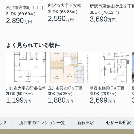
所沢市大字下安松
所沢市東狭山ケ丘２丁
所沢市宮本町１丁目
3LDK (65.88㎡)
3LDK (70.11㎡)
3LDK (60.60㎡)
2,590
3,690
2,890
万円
万円
万円
よく見られている物件
川口市大字安行領根岸
立川市羽衣町２丁目
朝霞市膝折町４丁目
2LDK (50.96㎡)
3DK (54.35㎡)
3LDK (76.97㎡)
3
1,199
1,880
2,699
万円
万円
万円
ウス
所沢市のマンション一覧
新秋津駅
セザール所沢