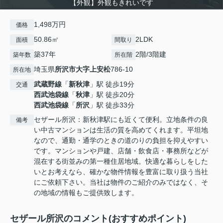
【外観】外観もきれいです
1,498万円
価格
50.86㎡
2LDK
面積
間取り
築37年
2階/3階建
築年数
所在階
埼玉県
所沢市
大字上安松
786-10
所在地
武蔵野線
「
新秋津
」駅 徒歩19分
交通
西武池袋線
「
秋津
」駅 徒歩20分
西武池袋線
「
所沢
」駅 徒歩33分
セザール所沢：新秋津駅にも近くて便利。立地条件の良
備考
い中古マンションは生活の質を高めてくれます。平坦地
なので、通勤・通学のときの道のりの負担を抑えやすい
です。マンションや戸建、店舗・飲食店・事務所などが
混在する街並みの第一種住居地域。快適な暮らしをした
いとお考えなら、確かな物件情報を豊富に取り扱う当社
にご依頼下さい。当社は物件のご紹介のみではなく、そ
の地域の情報もご提供致します。
セザール所沢のコメント(おすすめポイント)